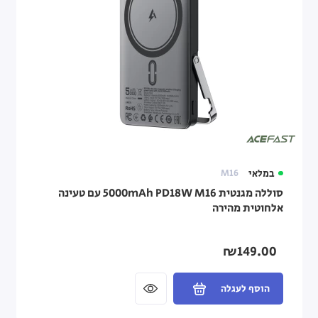
במלאי
M16
סוללה מגנטית M16 ‏PD18W ‏5000mAh עם טעינה
אלחוטית מהירה
₪149.00
הוסף לעגלה