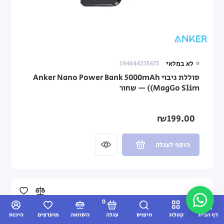
לא במלאי
194644235475
סוללת גיבוי Anker Nano Power Bank 5000mAh
(MagGo Slim) — שחור
₪199.00
הוסף לעגלה
0
דף הבית
קטלוג
חיפוש
עגלה
השוואה
מועדפים
היכנס