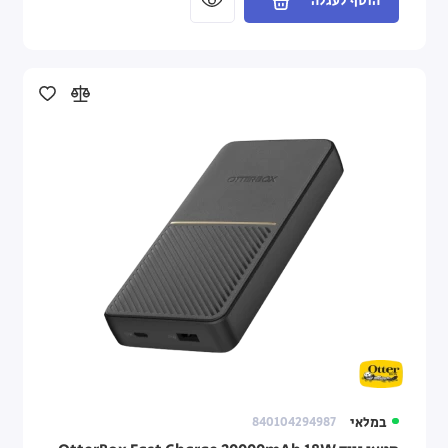
הוסף לעגלה
במלאי
840104294987