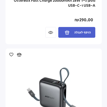
מטען נייד OtterBox Fast Charge 20000mAh 18W
USB-A ו-USB-C
₪290.00
הוסף לעגלה