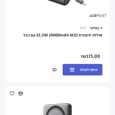
במלאי
M23
סוללה חיצונית M23 ‏10000mAh ‏22.5W עם כבל
₪175.00
הוסף לעגלה