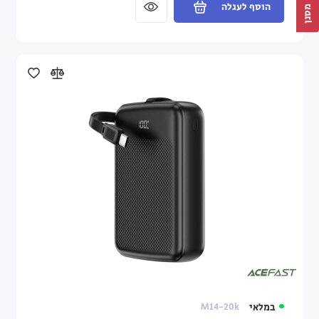
הוסף לעגלה
מסנן
במלאי
M14-20k