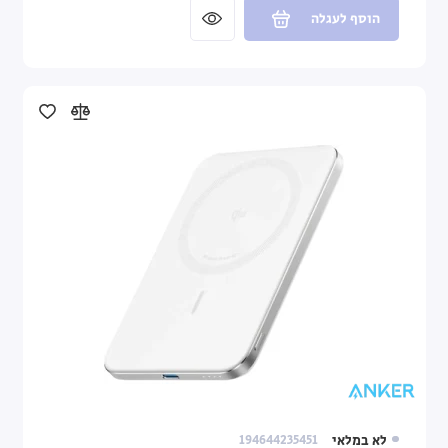
הוסף לעגלה
לא במלאי
194644235451