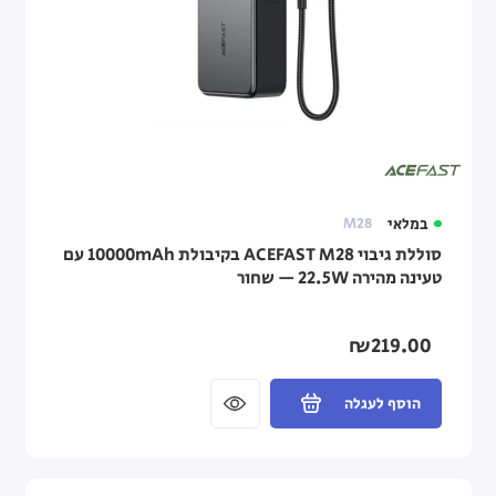
במלאי
M28
סוללת גיבוי ACEFAST M28 בקיבולת 10000mAh עם
טעינה מהירה 22.5W — שחור
₪219.00
הוסף לעגלה