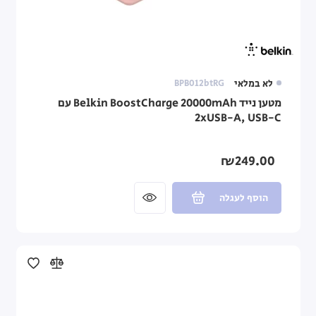
לא במלאי
BPB012btRG
מטען נייד Belkin BoostCharge 20000mAh עם
2xUSB-A, USB-C
₪249.00
הוסף לעגלה