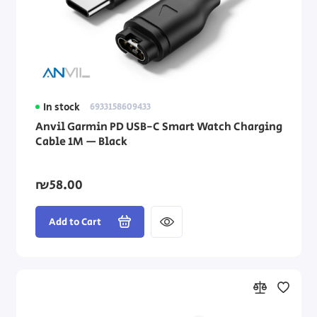
In stock
6933158609433
Anvil Garmin PD USB-C Smart Watch Charging
Cable 1M — Black
₪58.00
Add to Cart