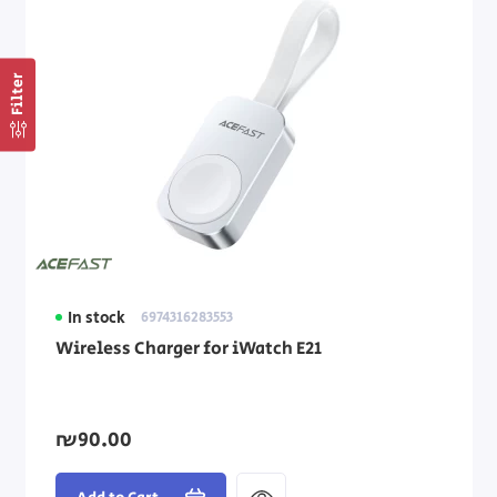
Filter
In stock
6974316283553
Wireless Charger for iWatch E21
₪90.00