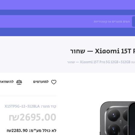
למועדפים
להשוואה
קוד מוצר: X15TP5G-12-512BLA
₪2695.00
לא כולל מע"מ:
₪2283.90