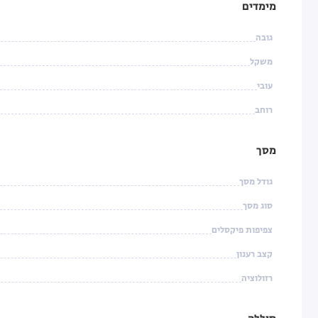
מימדים
גובה
משקל
עובי
רוחב
מסך
גודל מסך
סוג מסך
צפיפות פיקסלים
קצב רענון
רזולוציה