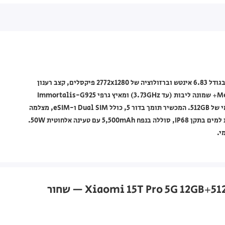
טלפון חכם Xiaomi מסדרת 15T Pro בצבע שחור, עם מסך AMOLED בגודל 6.83 אינטש וברזולוציה של 2772x1280 פיקסלים, קצב רענון
144Hz וצפיפות של 447ppi. כולל מעבד MediaTek Dimensity 9400+ שמונה ליבות (עד 3.73GHz) ומאיץ גרפי Immortalis-G925
MC12, זיכרון RAM בנפח 12GB (ניתן להרחבה עד 24GB) ואחסון פנימי של 512GB. המכשיר תומך בדור 5, כולל Dual SIM ו-eSIM, מצלמה
ראשית 50+50+12 מגה פיקסל, מצלמה קדמית 32 מגה פיקסל, עמידות למים בתקן IP68, סוללה בנפח 5,500mAh עם טעינה אלחוטית 50W.