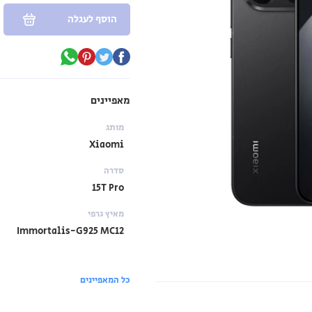
הוסף לעגלה
מאפיינים
מותג
Xiaomi
סדרה
15T Pro
מאיץ גרפי
Immortalis-G925 MC12
כל המאפיינים