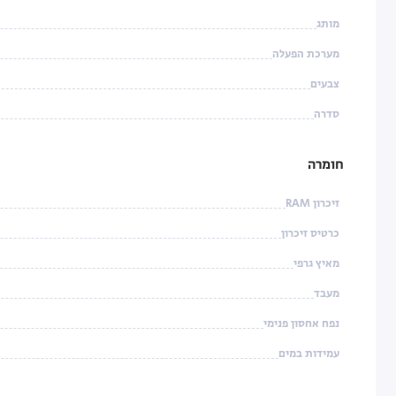
מותג
מערכת הפעלה
צבעים
סדרה
חומרה
זיכרון RAM
כרטיס זיכרון
מאיץ גרפי
מעבד
נפח אחסון פנימי
עמידות במים