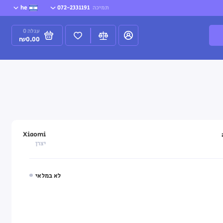
תמיכה
072-2331191
he
עגלה
0
₪0.00
Xiaomi
יצרן
לא במלאי