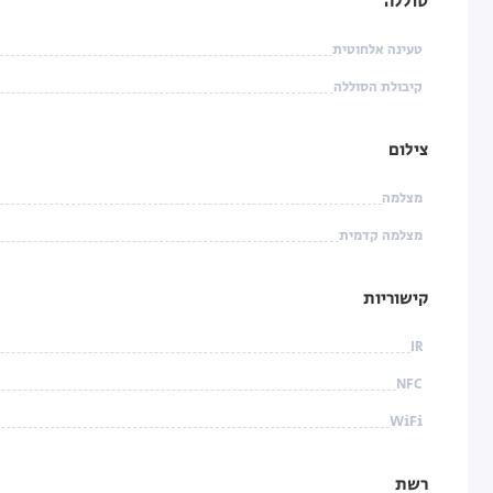
סוללה
טעינה אלחוטית
קיבולת הסוללה
צילום
מצלמה
מצלמה קדמית
קישוריות
IR
NFC
WiFi
רשת