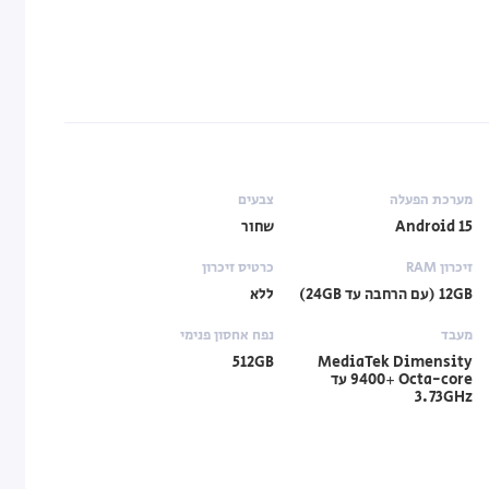
מערכת הפעלה
צבעים
Android 15
שחור
זיכרון RAM
כרטיס זיכרון
12GB (עם הרחבה עד 24GB)
ללא
מעבד
נפח אחסון פנימי
512GB
MediaTek Dimensity
9400+ Octa-core עד
3.73GHz