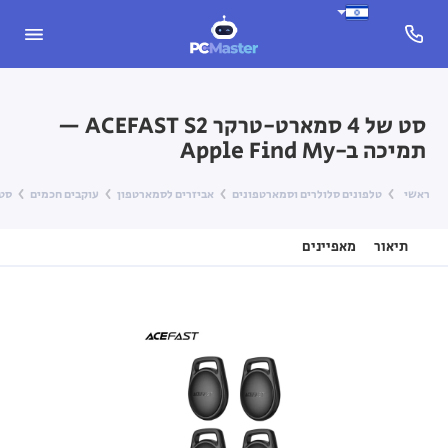
סט של 4 סמארט-טרקר ACEFAST S2 —
תמיכה ב-Apple Find My
ראשי
טלפונים סלולרים וסמארטפונים
אביזרים לסמארטפון
עוקבים חכמים
סט של 4 סמארט-טרקר 
תיאור
מאפיינים