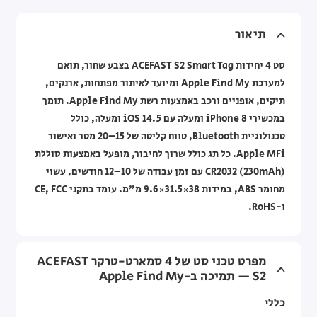
תיאור
סט 4 יחידות ACEFAST S2 Smart Tag בצבע שחור, תואם
למערכת Apple Find My ומיועד לאיתור מפתחות, ארנקים,
תיקים, אופניים ורכב באמצעות רשת Apple Find My. תומך
במכשירי iPhone 8 ומעלה עם iOS 14.5 ומעלה, כולל
טכנולוגיית Bluetooth, טווח קליטה של 15–20 מטר ואישור
Apple MFi. כל תג כולל שרוך לחיבור, מופעל באמצעות סוללת
CR2032 (230mAh) עם זמן עבודה של 10–12 חודשים, עשוי
מחומר ABS, במידות 38×31.5×9.6 מ"מ. עומד בתקני CE, FCC
ו-RoHS.
מפרט טכני סט של 4 סמארט-טרקר ACEFAST
S2 — תמיכה ב-Apple Find My
כללי