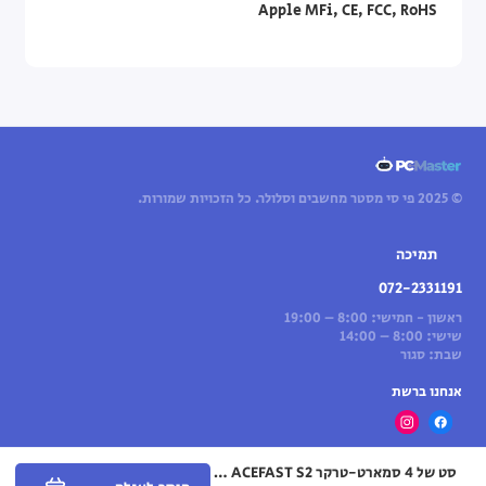
Apple MFi, CE, FCC, RoHS
© 2025 פי סי מסטר מחשבים וסלולר. כל הזכויות שמורות.
תמיכה
072-2331191
ראשון - חמישי: 8:00 – 19:00
שישי: 8:00 – 14:00
שבת: סגור
אנחנו ברשת
סט של 4 סמארט-טרקר ACEFAST S2 — תמיכה ב-Apple Find My