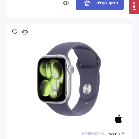
הוסף לעגלה
מסנן
במלאי
MF8H4ZR/A