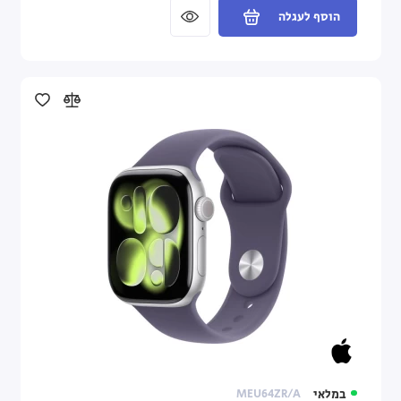
הוסף לעגלה
במלאי
MEU64ZR/A