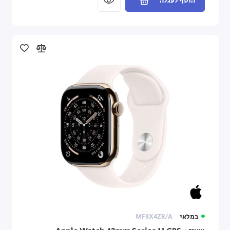
הוסף לעגלה
במלאי
MF8X4ZR/A