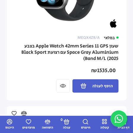
במלאי
MEQX4ZR/A
שעון Apple Watch 42mm Series 11 GPS בצבע
Space Gray Aluminium עם רצועת Black Sport
Band M/L (2025)
₪1535.00
הוסף לעגלה
0
דף הבית
קטלוג
חיפוש
עגלה
השוואה
מועדפים
היכנס