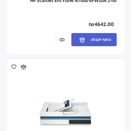
סורק HP ScanJet Ent Flow N7000 6FW10A
₪4642.00
הוסף לעגלה