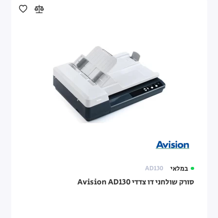
במלאי
AD130
סורק שולחני דו צדדי Avision AD130