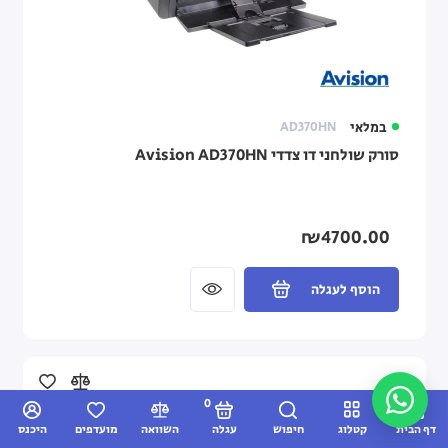
במלאי
AD370HN
סורק שולחני דו צדדי Avision AD370HN
₪4700.00
הוסף לעגלה
0
דף הבית
קטלוג
חיפוש
עגלה
השוואה
מועדפים
היכנס