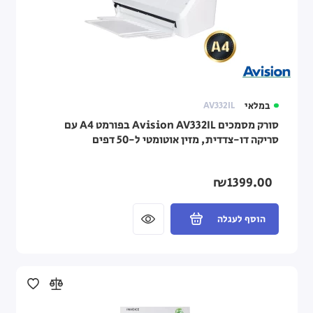
במלאי
AV332IL
סורק מסמכים Avision AV332IL בפורמט A4 עם
סריקה דו-צדדית, מזין אוטומטי ל-50 דפים
₪1399.00
הוסף לעגלה