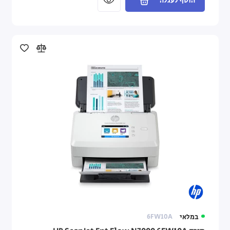
הוסף לעגלה
במלאי
6FW10A