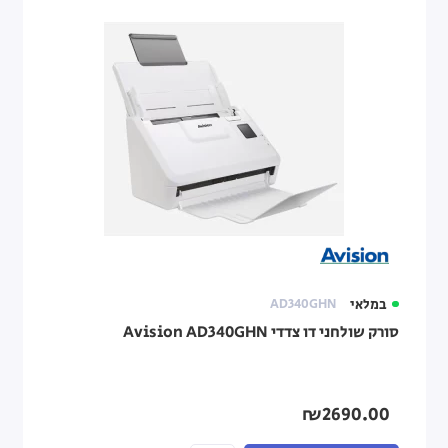
במלאי
AD340GHN
סורק שולחני דו צדדי Avision AD340GHN
₪2690.00