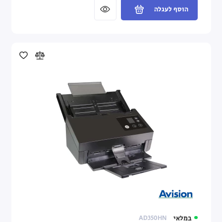
הוסף לעגלה
במלאי
AD350HN