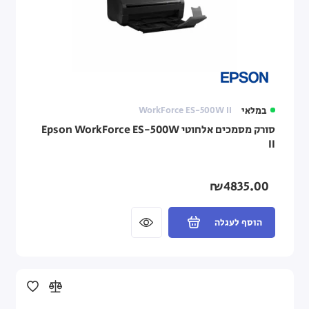
במלאי
WorkForce ES-500W II‎
סורק מסמכים אלחוטי Epson WorkForce ES-500W
II‎
₪4835.00
הוסף לעגלה