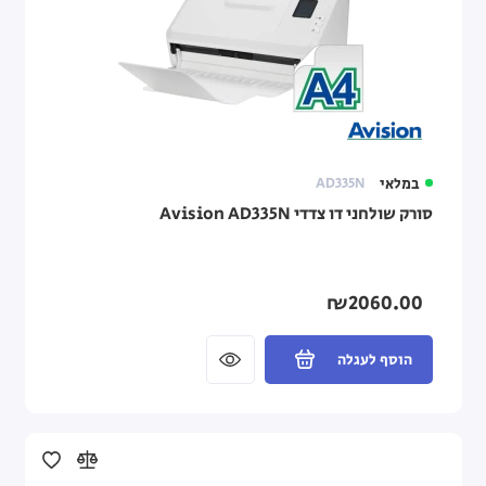
במלאי
AD335N
סורק שולחני דו צדדי Avision AD335N
₪2060.00
הוסף לעגלה