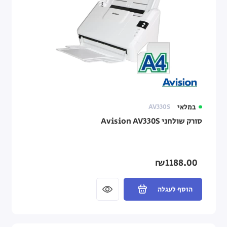
במלאי
AV330S
סורק שולחני Avision AV330S
₪1188.00
הוסף לעגלה