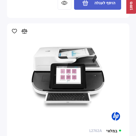
הוסף לעגלה
מסנן
במלאי
L2762A