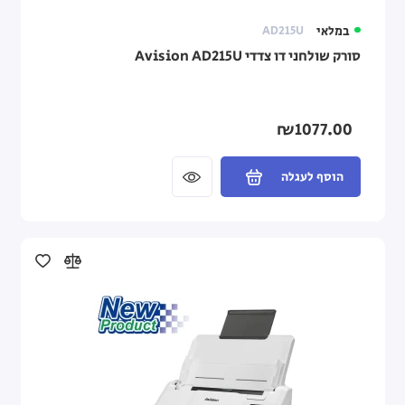
במלאי
AD215U
סורק שולחני דו צדדי Avision AD215U
₪1077.00
הוסף לעגלה