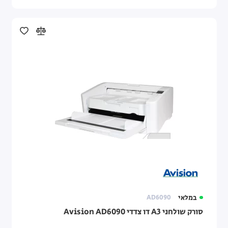
במלאי
AD6090
סורק שולחני A3 דו צדדי Avision AD6090