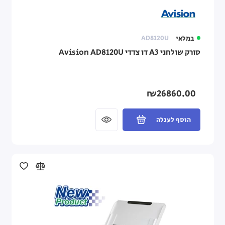
במלאי
AD8120U
סורק שולחני A3 דו צדדי Avision AD8120U
₪26860.00
הוסף לעגלה