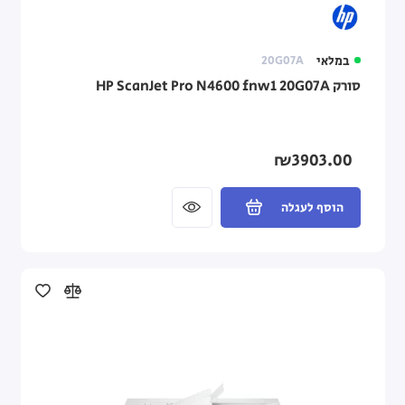
במלאי
20G07A
סורק HP ScanJet Pro N4600 fnw1 20G07A
₪3903.00
הוסף לעגלה