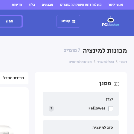
אנשי קשר
משלוח וזמן אספקת המוצרים
מבצעים
בלוג
חדשות
חפש
קטלוג
מכונות למינציה
7 מוצרים
ראשי
הכל למשרד
מכונות למינציה
מסנן
יצרן
Fellowes
7
סוג למינציה