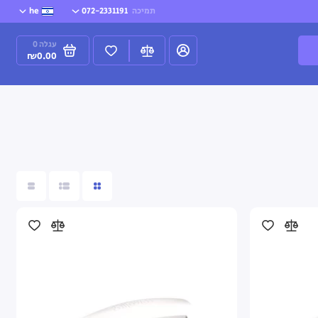
תמיכה
072-2331191
he
עגלה
0
₪0.00