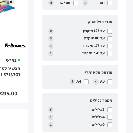
חם
חם/קר
4
3
עובי הפלסטיק
עד 125 מיקרון
2
עד 80 מיקרון
3
עד ‎175 מיקרון
1
עד ‎250 מיקרון
1
במלאי
1
פורמט מקסימלי
LL5716701
A4
A3
3
4
235.00
מספר גלילים
2 גלילים
5
4 גלילים
1
6 גלילים
1