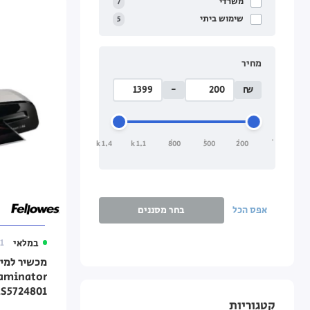
משרדי
7
שימוש ביתי
5
מחיר
-
₪
1.4 k
1.1 k
800
500
200
אפס הכל
בחר מסננים
במלאי
1
Laminator
S5724801
קטגוריות