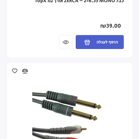
כבל 2xRCA – 2×6.35 MONO אורך 2מ TopX
₪39.00
הוסף לעגלה