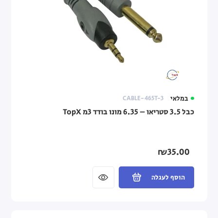
במלאי
CABLE-465T-3
כבל 3.5 סטריאו – 6.35 מונו בודד 3מ TopX
₪35.00
הוסף לעגלה