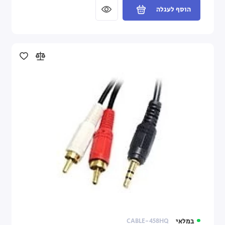
הוסף לעגלה
במלאי
CABLE-458HQ