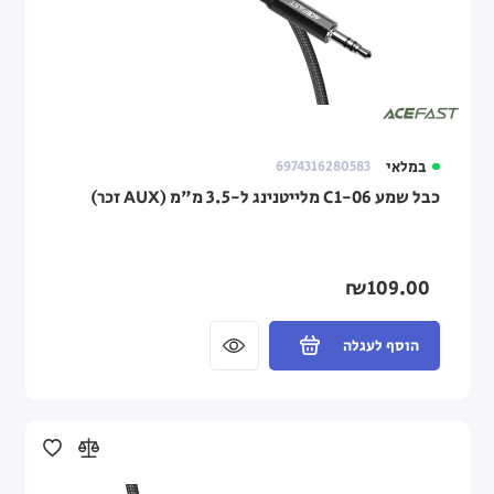
כבלים פנימיים למחשב
כרטיסי הרחבה
מתאמי USB-C
במלאי
6974316280583
מתאמים מיוחדים לספק
כבל שמע C1-06 מלייטנינג ל-3.5 מ"מ (AUX זכר)
ניהול כבלים
עיניות אינפרא אדום
₪109.00
הוסף לעגלה