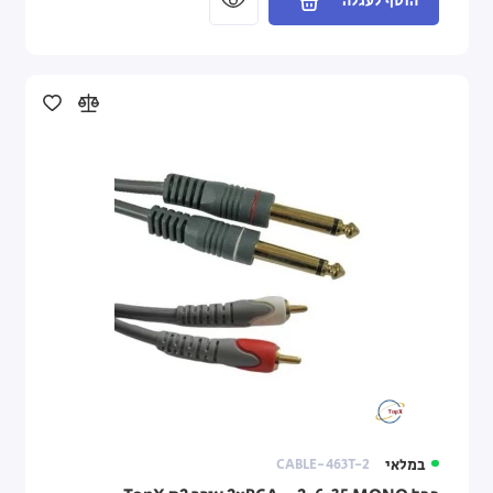
הוסף לעגלה
במלאי
CABLE-463T-2