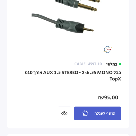
במלאי
CABLE-459T-10
כבל AUX 3.5 STEREO- 2×6.35 MONO אורך 10מ
TopX
₪95.00
הוסף לעגלה