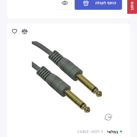
הוסף לעגלה
מסנן
במלאי
CABLE-453T-3