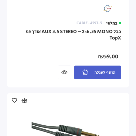
במלאי
CABLE-459T-5
כבל AUX 3.5 STEREO – 2×6.35 MONO אורך 5מ
TopX
₪59.00
הוסף לעגלה