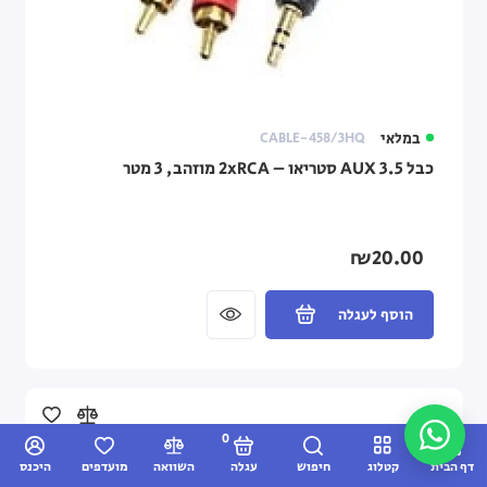
במלאי
CABLE-458/3HQ
כבל AUX 3.5 סטריאו – 2xRCA מוזהב, 3 מטר
₪20.00
הוסף לעגלה
0
דף הבית
קטלוג
חיפוש
עגלה
השוואה
מועדפים
היכנס