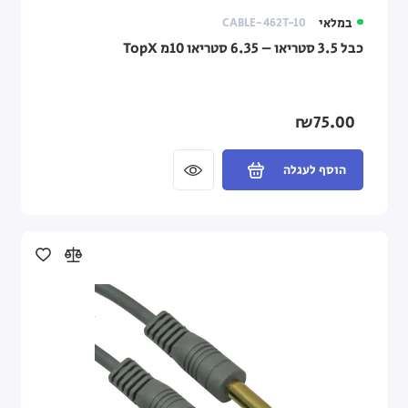
במלאי
CABLE-462T-10
כבל 3.5 סטריאו – 6.35 סטריאו 10מ TopX
₪75.00
הוסף לעגלה