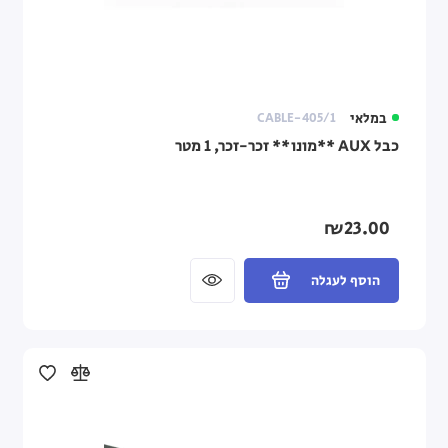
במלאי
CABLE-405/1
כבל AUX **מונו** זכר-זכר, 1 מטר
₪23.00
הוסף לעגלה