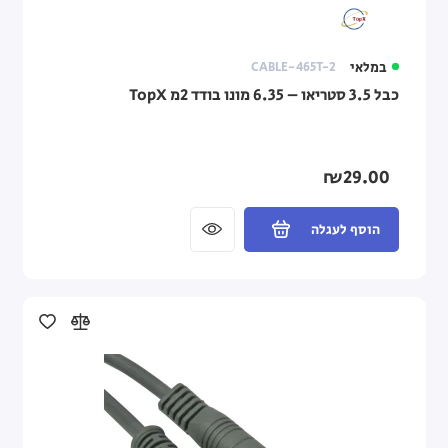
במלאי
CABLE-465T-2
כבל 3.5 סטריאו – 6.35 מונו בודד 2מ TopX
₪29.00
הוסף לעגלה