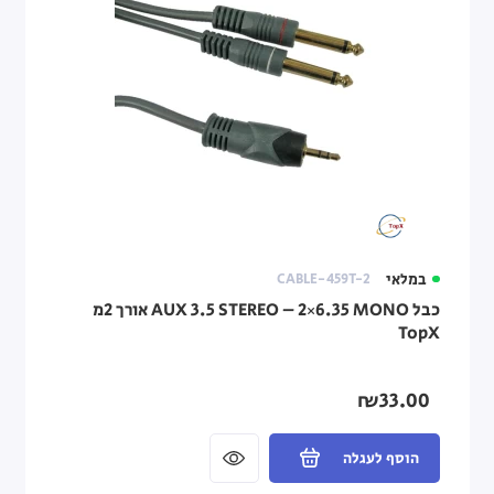
במלאי
CABLE-459T-2
כבל AUX 3.5 STEREO – 2×6.35 MONO אורך 2מ
TopX
₪33.00
הוסף לעגלה