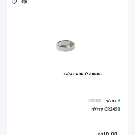
במלאי
CR2450
CR2450 סוללה
₪10.00