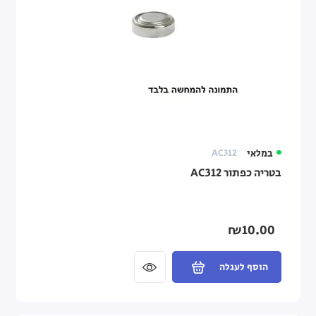
במלאי
AC312
בטריה כפתור AC312
₪10.00
הוסף לעגלה