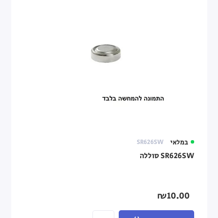
במלאי
SR626SW
SR626SW סוללה
₪10.00