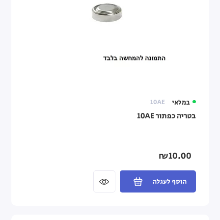
במלאי
10AE
בטריה כפתור 10AE
₪10.00
הוסף לעגלה