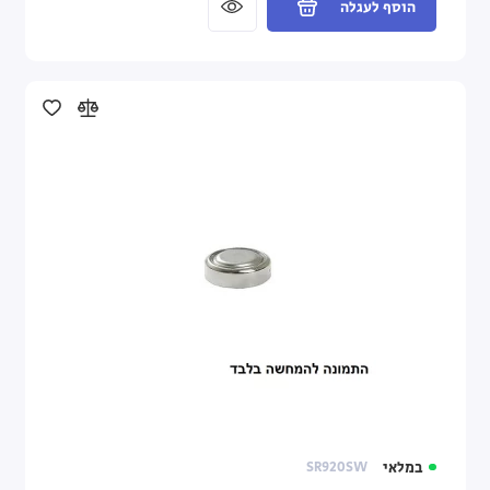
הוסף לעגלה
במלאי
SR920SW