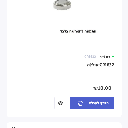
במלאי
CR1632
CR1632 סוללה
₪10.00
הוסף לעגלה