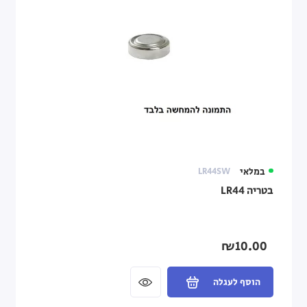
במלאי
LR44SW
בטריה LR44
₪10.00
הוסף לעגלה