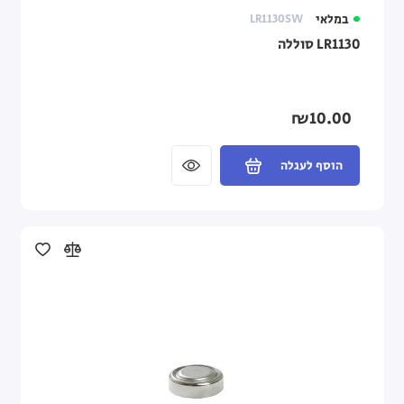
במלאי
LR1130SW
LR1130 סוללה
₪10.00
הוסף לעגלה