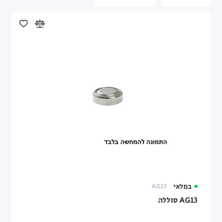
במלאי
AG13
AG13 סוללה