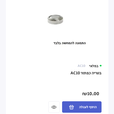
במלאי
AC10
בטריה כפתור AC10
₪10.00
הוסף לעגלה