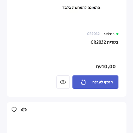
במלאי
CR2032
בטריה CR2032
₪10.00
הוסף לעגלה