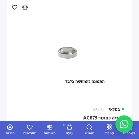
במלאי
AC675
בטריה כפתור AC675
0
דף הבית
קטלוג
חיפוש
עגלה
השוואה
מועדפים
היכנס