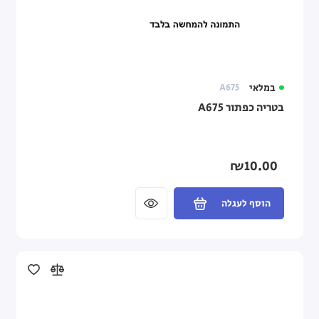
במלאי
A675
בטריה כפתור A675
₪10.00
הוסף לעגלה