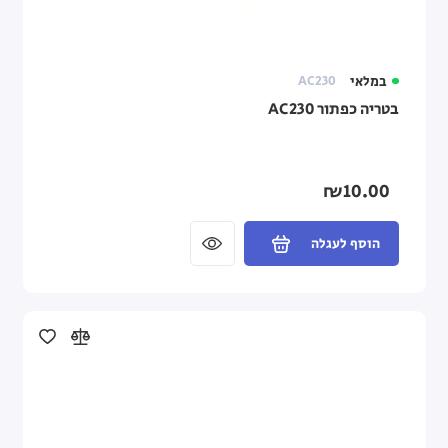
במלאי
AC230
בטריה כפתור AC230
₪10.00
הוסף לעגלה