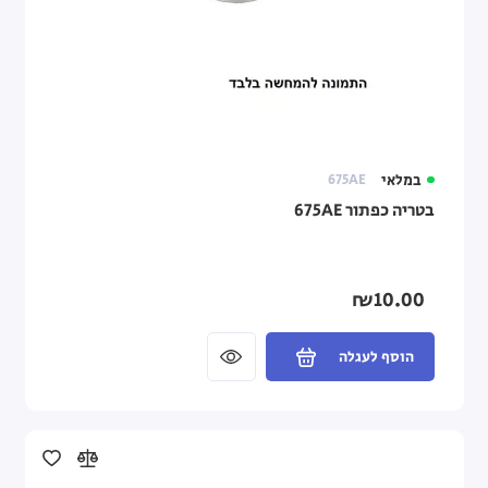
במלאי
675AE
בטריה כפתור 675AE
₪10.00
הוסף לעגלה