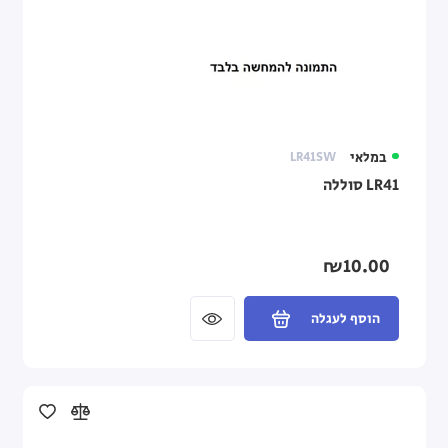
במלאי
LR41SW
LR41 סוללה
₪10.00
הוסף לעגלה