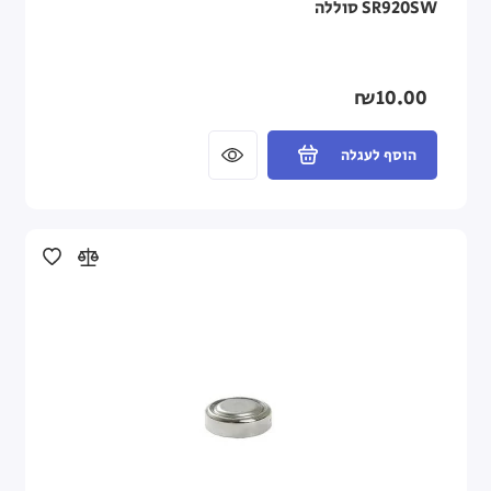
SR920SW סוללה
₪10.00
הוסף לעגלה