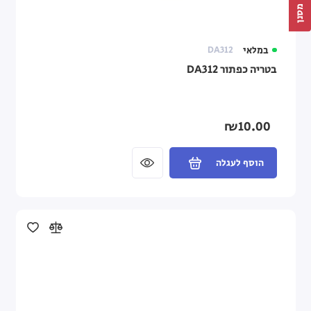
מסנן
במלאי
DA312
בטריה כפתור DA312
₪10.00
הוסף לעגלה