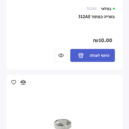
במלאי
312AE
בטריה כפתור 312AE
₪10.00
הוסף לעגלה