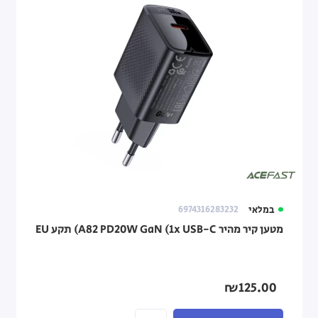
במלאי
6974316283232
מטען קיר מהיר A82 PD20W GaN (1x USB-C) תקע EU
₪125.00