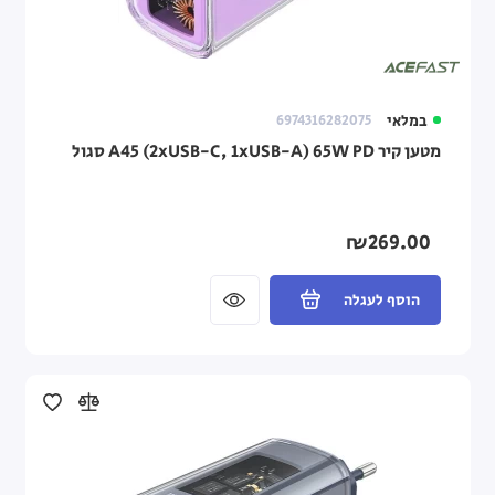
במלאי
6974316282075
מטען קיר A45 (2xUSB-C, 1xUSB-A) 65W PD סגול
₪269.00
הוסף לעגלה