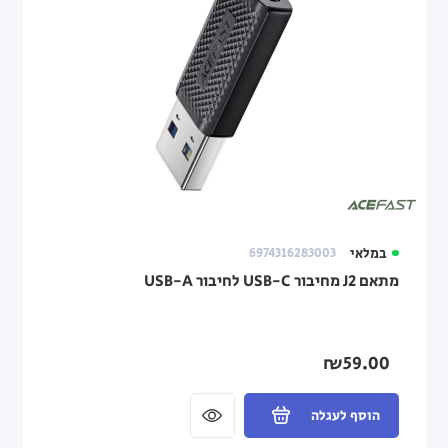
במלאי
6974316283003
מתאם J2 מחיבור USB-C לחיבור USB-A
₪59.00
הוסף לעגלה