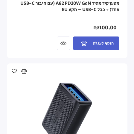
מטען קיר מהיר A82 PD20W GaN (עם חיבור USB-C
אחד) + כבל USB-C – תקע EU
₪100.00
הוסף לעגלה