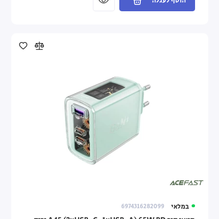
הוסף לעגלה
במלאי
6974316282099