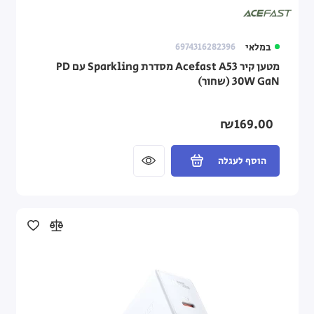
במלאי
6974316282396
מטען קיר Acefast A53 מסדרת Sparkling עם PD
30W GaN (שחור)
₪169.00
הוסף לעגלה