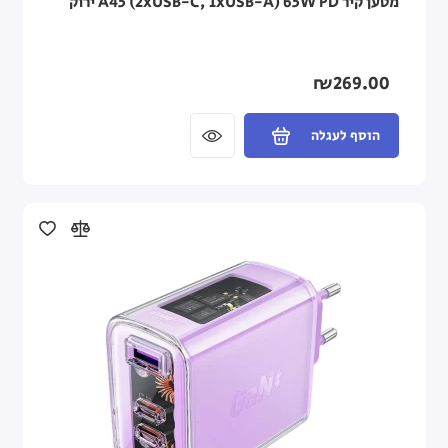
מטען קיר A45 (2xUSB-C, 1xUSB-A) 65W PD ירוק
₪269.00
הוסף לעגלה