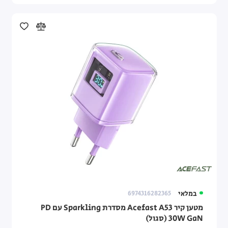
במלאי
6974316282365
מטען קיר Acefast A53 מסדרת Sparkling עם PD
30W GaN (סגול)