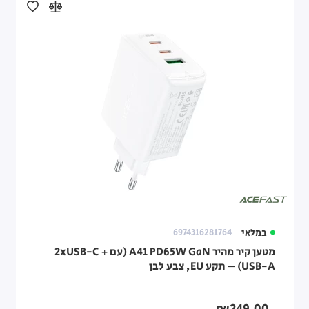
במלאי
6974316281764
מטען קיר מהיר A41 PD65W GaN (עם 2xUSB-C +
USB-A) – תקע EU, צבע לבן