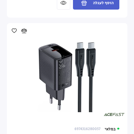
הוסף לעגלה
במלאי
6974316280057