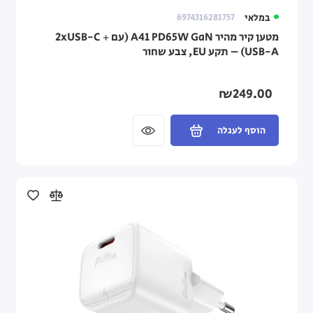
במלאי
6974316281757
מטען קיר מהיר A41 PD65W GaN (עם 2xUSB-C +
USB-A) – תקע EU, צבע שחור
₪249.00
הוסף לעגלה