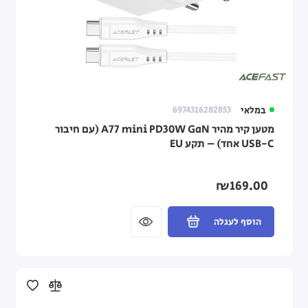
במלאי
6974316282853
מטען קיר מהיר A77 mini PD30W GaN (עם חיבור
USB-C אחד) – תקע EU
₪169.00
הוסף לעגלה