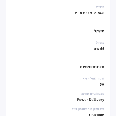
מידות
74.8 x 35 x 35 מ"מ
משקל
משקל
66 גרם
תכונות נוספות
זרם חשמלי יציאה
3A
טכנולוגיית טעינה
Power Delivery
סוג ספק כוח לטלפון נייד
מטען USB