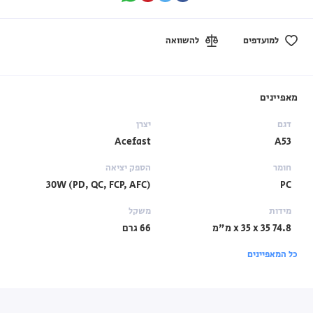
למועדפים
להשוואה
מאפיינים
דגם
יצרן
Acefast
A53
חומר
הספק יציאה
30W (PD, QC, FCP, AFC)
PC
מידות
משקל
74.8 x 35 x 35 מ"מ
66 גרם
כל המאפיינים