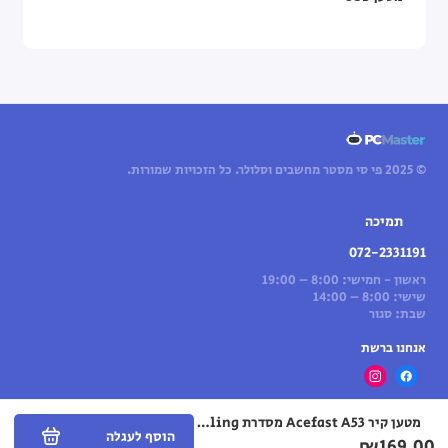
© 2025 פי סי מסטר מחשבים וסלולר. כל הזכויות שמורות.
תמיכה
072-2331191
ראשון - חמישי: 8:00 – 19:00
שישי: 8:00 – 14:00
שבת: סגור
אנחנו ברשת
מטען קיר Acefast A53 מסדרת Sparkling עם PD 30W GaN (סגול)
הוסף לעגלה
₪169.00