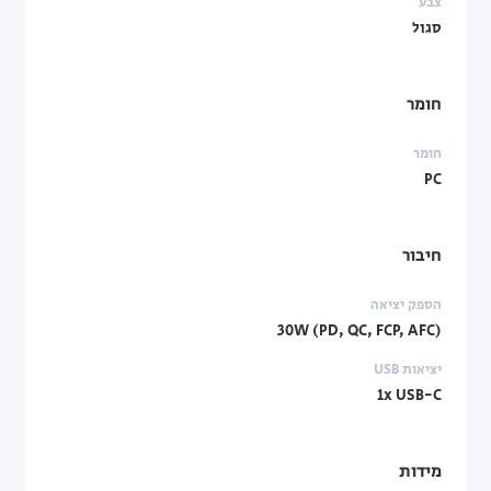
צבע
סגול
חומר
חומר
PC
חיבור
הספק יציאה
30W (PD, QC, FCP, AFC)
יציאות USB
1x USB-C
מידות