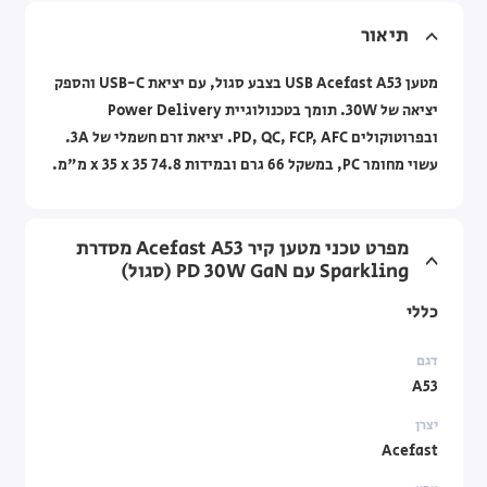
תיאור
מטען USB Acefast A53 בצבע סגול, עם יציאת USB-C והספק
יציאה של 30W. תומך בטכנולוגיית Power Delivery
ובפרוטוקולים PD, QC, FCP, AFC. יציאת זרם חשמלי של 3A.
עשוי מחומר PC, במשקל 66 גרם ובמידות 74.8 x 35 x 35 מ"מ.
מפרט טכני מטען קיר Acefast A53 מסדרת
Sparkling עם PD 30W GaN (סגול)
כללי
דגם
A53
יצרן
Acefast