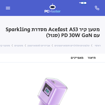
מטען קיר Acefast A53 מסדרת Sparkling
עם PD 30W GaN (סגול)
ראשי
טלפונים סלולרים וסמארטפונים
אביזרים לסמארטפון
מטענים
מטעני קי
תיאור
מאפיינים