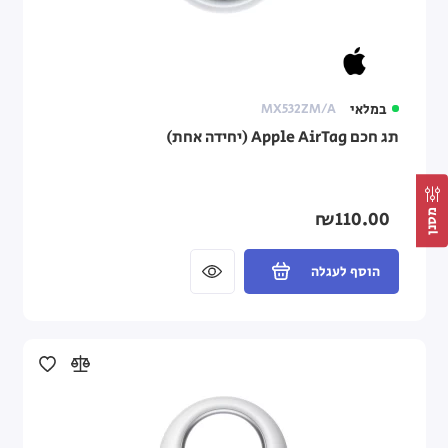
במלאי
MX532ZM/A
תג חכם Apple AirTag (יחידה אחת)
מסנן
₪110.00
הוסף לעגלה