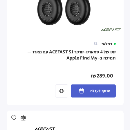
במלאי
S1
סט של 4 סמארט-טרקר ACEFAST S1 עם מארז —
תמיכה ב-Apple Find My
₪289.00
הוסף לעגלה