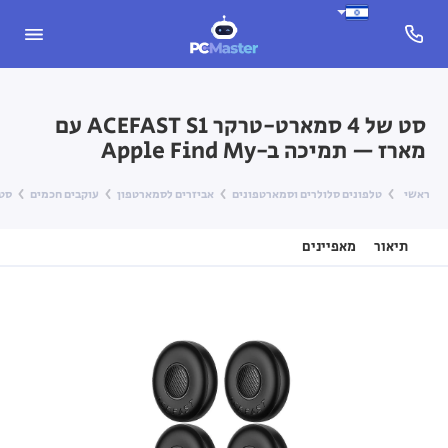
סט של 4 סמארט-טרקר ACEFAST S1 עם
מארז — תמיכה ב-Apple Find My
ראשי
טלפונים סלולרים וסמארטפונים
אביזרים לסמארטפון
עוקבים חכמים
סט של 4 סמארט-טרקר  S1
תיאור
מאפיינים