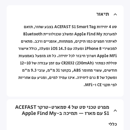
תיאור
סט 4 יחידות ACEFAST S1 Smart Tag בצבע שחור, תואם
למערכת Apple Find My ומשלב טכנולוגיית Bluetooth
לאיתור חפצים כמו תיקים, מפתחות, אופניים ורכב. מתאים
למכשירי iPhone 8 ומעלה עם iOS 14.5 ומעלה, כולל אישור
Apple MFi ושרוך חיבור לכל יחידה. כל תג מופעל באמצעות
סוללת כפתור CR2032 (230mAh) עם זמן עבודה של 10–12
חודשים, עשוי מחומר ABS, בקוטר 31 מ"מ, עובי 9.3 מ"מ
ומשקל של 8 גרם ליחידה. אינו עמיד למים, ומגיע עם אחריות
לפי תקני CE ו-MFi.
מפרט טכני סט של 4 סמארט-טרקר ACEFAST
S1 עם מארז — תמיכה ב-Apple Find My
כללי