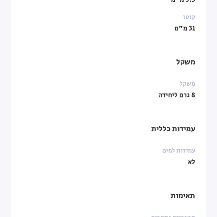
9.3 מ"מ
קוטר
31 מ"מ
משקל
משקל
8 גרם ליחידה
עמידות כללית
עמידות למים
לא
תאימות