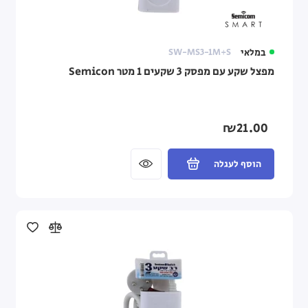
במלאי
SW-MS3-1M+S
מפצל שקע עם מפסק 3 שקעים 1 מטר Semicon
₪21.00
הוסף לעגלה