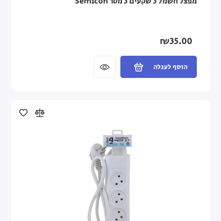
מפצל חשמל 3 שקעים 3 מטר Semicon
₪35.00
הוסף לעגלה