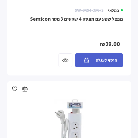
במלאי
SW-MS4-3M+S
מפצל שקע עם מפסק 4 שקעים 3 מטר Semicon
₪39.00
הוסף לעגלה