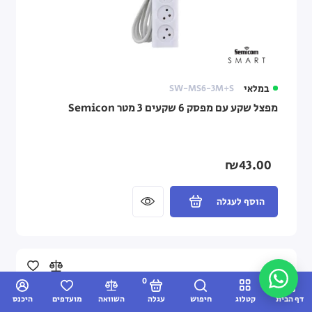
במלאי
SW-MS6-3M+S
מפצל שקע עם מפסק 6 שקעים 3 מטר Semicon
₪43.00
הוסף לעגלה
0
דף הבית
קטלוג
חיפוש
עגלה
השוואה
מועדפים
היכנס