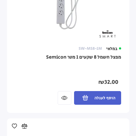
במלאי
SW-MS8-1M
מפצל חשמל 8 שקעים 1 מטר Semicon
₪32.00
הוסף לעגלה