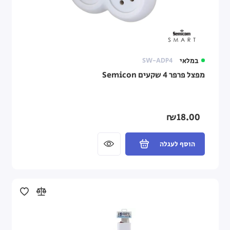
במלאי
SW-ADP4
מפצל פרפר 4 שקעים Semicon
₪18.00
הוסף לעגלה