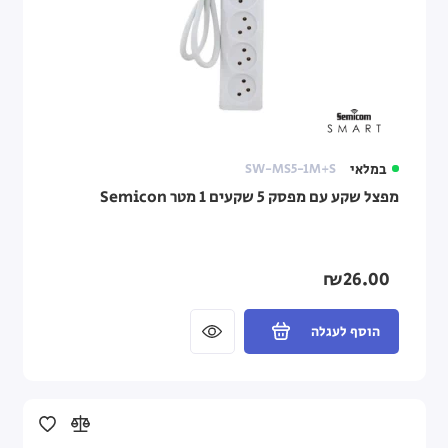
במלאי
SW-MS5-1M+S
מפצל שקע עם מפסק 5 שקעים 1 מטר Semicon
₪26.00
הוסף לעגלה