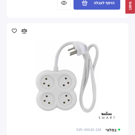
הוסף לעגלה
מסנן
במלאי
SW-MS45-1M