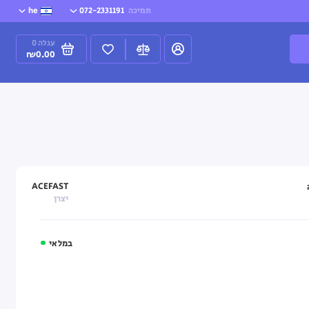
תמיכה
072-2331191
he
עגלה
0
₪0.00
ACEFAST
יצרן
במלאי