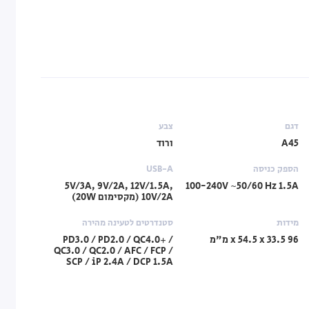
דגם
צבע
A45
ורוד
הספק כניסה
USB-A
5V/3A, 9V/2A, 12V/1.5A,
100-240V ~50/60 Hz 1.5A
10V/2A (מקסימום 20W)
מידות
סטנדרטים לטעינה מהירה
96 x 54.5 x 33.5 מ"מ
PD3.0 / PD2.0 / QC4.0+ /
QC3.0 / QC2.0 / AFC / FCP /
SCP / iP 2.4A / DCP 1.5A