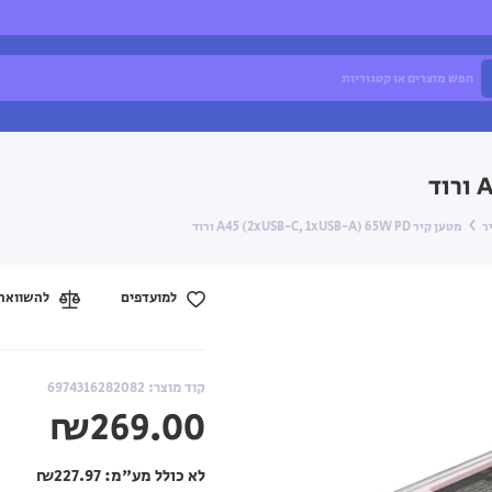
ר
מטען קיר A45 (2xUSB-C, 1xUSB-A) 65W PD ורוד
למועדפים
להשוואה
קוד מוצר: 6974316282082
₪269.00
לא כולל מע"מ:
₪227.97