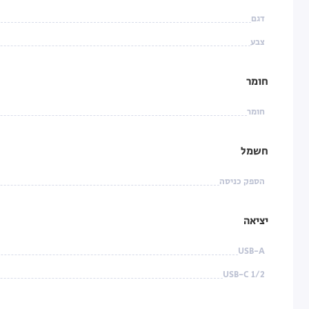
דגם
צבע
חומר
חומר
חשמל
הספק כניסה
יציאה
USB-A
USB-C 1/2