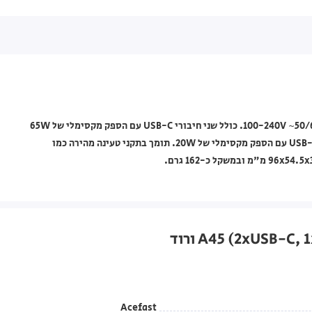
מטען קיר Acefast דגם A45 בצבע ורוד, עם כניסת חשמל 100-240V ~50/60 Hz 1.5A. כולל שני חיבורי USB-C עם הספק מקסימלי של 65W
ותמיכה בפרופילים שונים (PPS, PD3.0, QC4.0+ ועוד), וכן חיבור USB-A עם הספק מקסימלי של 20W. תומך בתקני טעינה מהירה כמו
Acefast