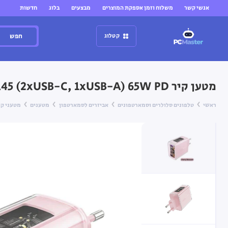
אנשי קשר
משלוח וזמן אספקת המוצרים
מבצעים
בלוג
חדשות
חפש
קטלוג
מטען קיר A45 (2xUSB-C, 1xUSB-A) 65W PD ורוד
ראשי
טלפונים סלולרים וסמארטפונים
אביזרים לסמארטפון
מטענים
מטעני קי