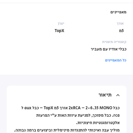
מאפיינים
אורך
יצרן
5מ
TopX
קטגוריה משנית
כבלי אודיו עם מעביר
כל המאפיינים
תיאור
כבל 2xRCA – 2×6.35 MONO אורך 5מ TopX – כבל aux ל
rca. כבל מסוכך, למניעת עיוות האות ע”י הפרעות
אלקטרומגנטיות חיצוניות.
מוליך עבה ואיכותי להתנגדות מינימלית וביצועים ברמה גבוהה.