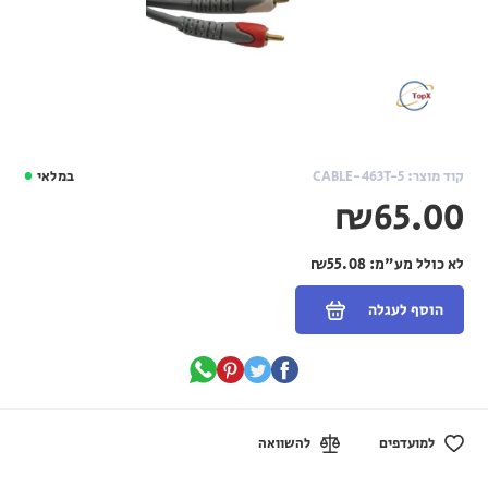
קוד מוצר: CABLE-463T-5
במלאי
₪65.00
לא כולל מע"מ:
₪55.08
הוסף לעגלה
למועדפים
להשוואה