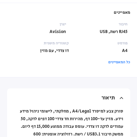
מאפיינים
חיבור
יצרן
RJ45 רשת, USB
Avision
פורמט
קטגוריה משנית
A4
דו צדדי, עם מזין
כל המאפיינים
תיאור
סורק צבע למיסרד A4/Legal , מחלקתי, לישומי ניהול מידע
וידע. מזין עד-100 דף, מהירות חד צדדי 100 דפים לדקה, 50
עמודים לדקה דו צדדי. עומס עבודה ממוצע 15,000 דף ליום.
ממשק חיבור USB3.1 / רשת. רזולוציה אופטית: 600