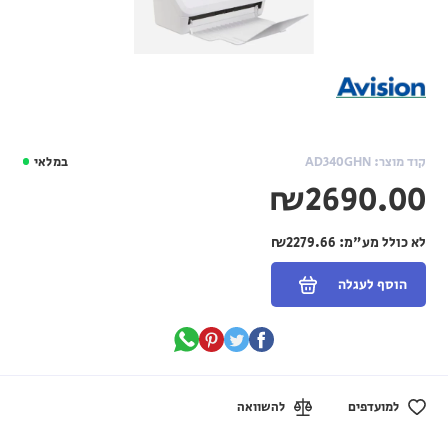
קוד מוצר: AD340GHN
במלאי
₪2690.00
לא כולל מע"מ:
₪2279.66
הוסף לעגלה
למועדפים
להשוואה