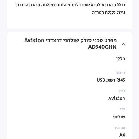
כולל מנגנון אולטרא סאונד לזיהוי הזנות כפולות. מנגנון הפרדת
נייר: גלגלת הפרדה
מפרט טכני סורק שולחני דו צדדי Avision
AD340GHN
כללי
חיבור
RJ45 רשת, USB
יצרן
Avision
סוג
שולחני
פורמט
A4