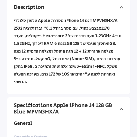
Description
טלפון סלולרי Apple מסדרת iPhone 14 דגם MPVN3HX/A
בצבע כחול, עם מסך בגודל 6.1" וברזולוציה 2532x1170
פיקסלים, מעבד Hexa-core עם תדרים של 2x 3.23GHz ו-4x
1.82GHz, זיכרון RAM בנפח 6GB ואחסון פנימי של 128GB.
מצלמה אחורית 12 + 12 מגה פיקסל ומצלמה קדמית 12 מגה
פיקסל. תמיכה ב-5G, סים כפול (Nano-SIM), עמידות במים
בתקן IP68, טעינה אלחוטית ותמיכה ב-eSim ו-NFC. משקל
של 172 גרם. מערכת הפעלה iOS ואחריות לשנה ע"י היבואן
הרשמי.
Specifications Apple iPhone 14 128 GB
Blue MPVN3HX/A
General
Operating System