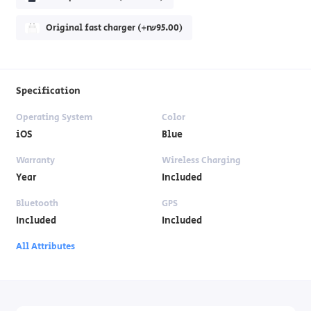
Original fast charger (+₪95.00)
Specification
Operating System
Color
iOS
Blue
Warranty
Wireless Charging
Year
Included
Bluetooth
GPS
Included
Included
All Attributes