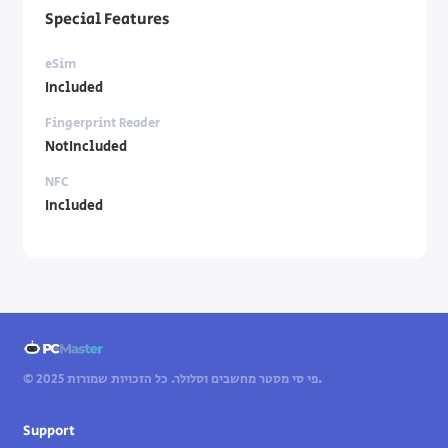
Special Features
eSim
Included
Fingerprint Reader
NotIncluded
NFC
Included
© 2025 פי סי מסטר מחשבים וסלולר. כל הזכויות שמורות.
Support