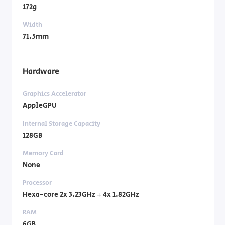
172g
Width
71.5mm
Hardware
Graphics Accelerator
AppleGPU
Internal Storage Capacity
128GB
Memory Card
None
Processor
Hexa-core 2x 3.23GHz + 4x 1.82GHz
RAM
6GB