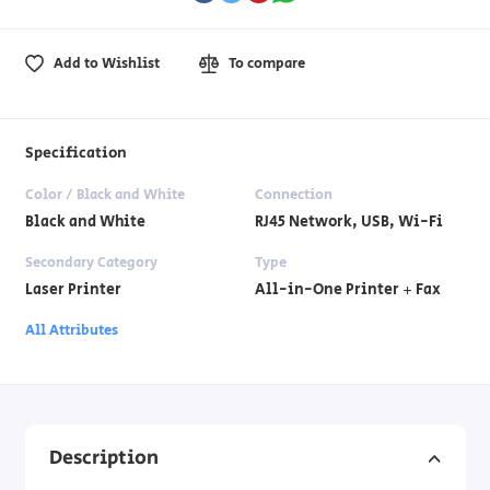
Add to Wishlist
To compare
Specification
Color / Black and White
Connection
Black and White
RJ45 Network, USB, Wi-Fi
Secondary Category
Type
Laser Printer
All-in-One Printer + Fax
All Attributes
Description