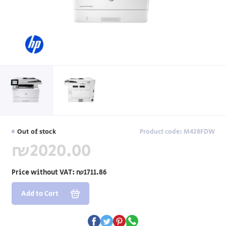
Out of stock
Product code: M428FDW
₪2020.00
Price without VAT:
₪1711.86
Add to Cart