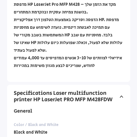
מדפסת HP LaserJet Pro MFP M428‎ – מקד את הזמן שלך
בהשגת צמיחה עסקית ובהקדמת המתחרים.
הדפסה וסריקה באמצעות הטלפון דרך אפליקציית HP. מדפסת
עם תמיכה לאבטחה דינמית. נועדה לשימוש עם מחסניות
המשתמשות בשבב מקורי של HP בלבד. מחסניות עם שבב
שאינו של HP עלולות שלא לפעול, וכאלה שפועלות כיום עלולות
שלא לפעול בעתיד.
אידיאלי לצוותים של 3-10 אנשים המדפיסים עד 4,000 עמודים
לחודש, שצריכים לבצע מגוון משימות במהירות
Specifications Laser multifunction
printer HP LaserJet PRO MFP M428FDW
General
Color / Black and White
Black and White