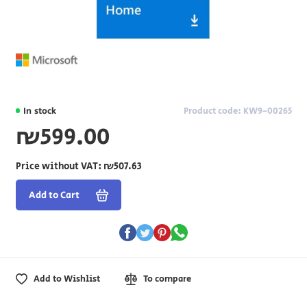
In stock
Product code: KW9-00265
₪599.00
Price without VAT:
₪507.63
Add to Cart
Add to Wishlist
To compare