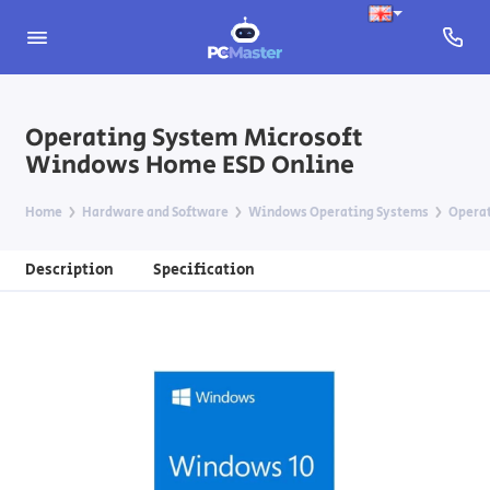
Operating System Microsoft
Windows Home ESD Online
Home
Hardware and Software
Windows Operating Systems
Operat
Description
Specification