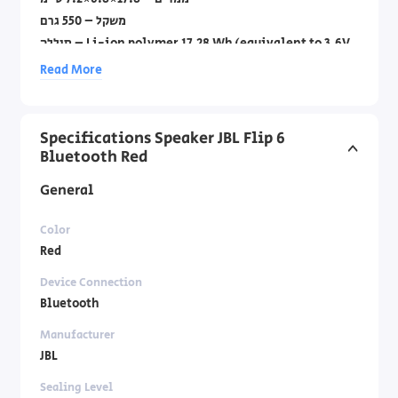
משקל – 550 גרם
סוללה – Li-ion polymer 17.28 Wh (equivalent to 3.6V
/4800mAh)
Read More
מה באריזה – JBL Flip 6, כבל USB Type-C, מדריך למשתמש.
דגם: רמקול JBL Flip 6
Specifications Speaker JBL Flip 6
קטגוריה: רמקול נייד מומלץ לטיולים
Bluetooth Red
General
Color
Red
Device Connection
Bluetooth
Manufacturer
JBL
Sealing Level