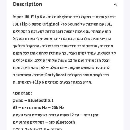
Description
רמקול JBL Flip 6 בצבע אדום – רמקול נייד מומלץ לטיולים. ה-
JBL Flip 6 מספק Original Pro Sound עם האיכות של JBL,
הוא עוצמתי עם איכות יוצאת דופן הודות למערכת הרמקולים
הדו-כיוונית שלו המורכבת מדרייבר אופטימלי בצורת מסלול
מירוצים, טוויטר נפרד ורדיאטורי בס כפולים. הרמקול גדול אך
קל לנשיאה, עמיד למים ואבק, כך שתוכלו לקחת אותו לכל מקום
ובכל מזג אוויר ועם עד 12 שעות של חיי סוללה, אתם יכולים
לחגוג עד שהשמש שוקעת – או תעלה – לאן שהמוזיקה תקח
אתכם. השתמשו ב-PartyBoost כדי לקשר מספר רמקולים
תואמים. ה-Flip 6 מגיע במגוון צבעים מגניבים.
מפרט טכני:
ממשק – Bluetooth 5.1
טווח תדרים – 63 Hz – 20k Hz
זמן נגינה – עד 12 שעות עבודה בשעתיים וחצי טעינה
סוג – רמקולים אלחוטיים Bluetooth
ממדים – 17.8×6.8×7.2 ס”מ