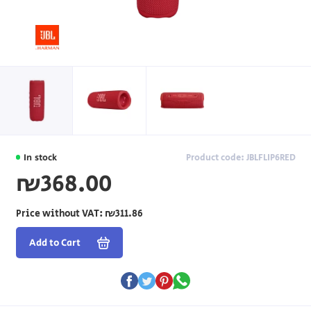
In stock
Product code: JBLFLIP6RED
₪368.00
Price without VAT:
₪311.86
Add to Cart