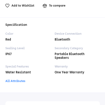
Add to Wishlist
To compare
Specification
Color
Device Connection
Red
Bluetooth
Sealing Level
Secondary Category
IP67
Portable Bluetooth
Speakers
Special Features
Warranty
Water Resistant
One Year Warranty
All Attributes