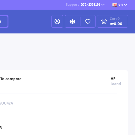
Support
072-2331191
en
Cart
0
h
₪0.00
HP
To compare
Brand
 6UU47A
3