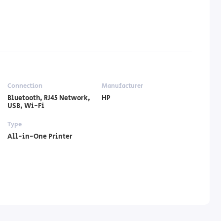
Connection
Manufacturer
Bluetooth, RJ45 Network,
HP
USB, Wi-Fi
Type
All-in-One Printer