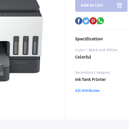
Add to Cart
Specification
Color / Black and White
Colorful
Secondary Category
Ink Tank Printer
All Attributes