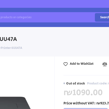
Searc
 6UU47A
0 Printer 6UU47A
Add to Wishlist
Out of stock
Product code:
₪1090.00
Price without VAT:
₪923.7