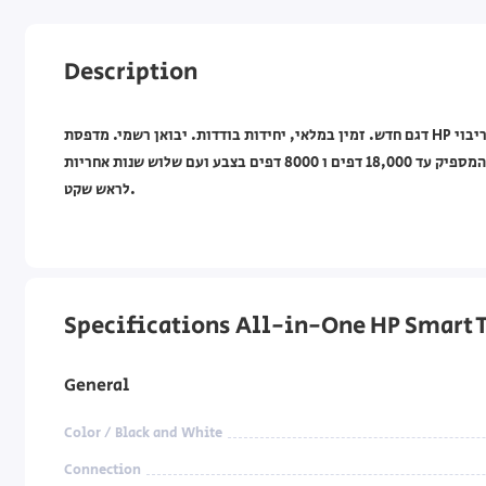
Description
דגם חדש. זמין במלאי, יחידות בודדות. יבואן רשמי. מדפסת HP משולבת עם סורק ומכונת צילום. הדפסה מ-2 צידי הדף, תמיכה בריבוי
משימות בו זמנית, אפשרות הדפסה מטלפונים חכמים מגיע עם דיו שחור המספיק עד 18,000 דפים ו 8000 דפים בצבע ועם שלוש שנות אחריות
לראש שקט.
Specifications All-in-One HP Smart T
General
Color / Black and White
Connection