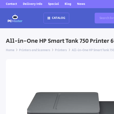
Contact
Delivery Info
Special
Blog
News
CATALOG
All-in-One HP Smart Tank 750 Printer
Home
Printers and Scanners
Printers
All-in-One HP Smart Tank 75