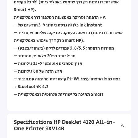
לקבל פקסים! (אפשרות זו ניתנת רק דרך שימוש באפליקציית
Smart HP).
הדפסה וסריקה באמצעות הטלפון דרך אפליקציית HP.
– כלולה גרסת ניסיון ל-3 חודשים של Ink Instant
– הדפסה. העתקה. סריקה. שליחת פקס נייד (אפשרות זו ניתנת
רק דרך שימוש באפליקציית Smart HP).
– מהירות הדפסה: 5.8/5.5 עמודים לדקה (בשחור/בצבע)
– מכיל יותר מ-20 פלסטיק ממוחזר
– מזין מסמכים אוטומטי ל-35 גיליונות
– מגש הזנה של 60 גיליונות
– קישוריות מהימנה עם חיבור Fi-Wi בפס כפול ואיפוס עצמי
+ Bluetooth® 4.2
– תמיכה בקישוריות אלחוטית ובאפליקציית Smart
Specifications HP DeskJet 4120 All-in-
One Printer 3XV14B