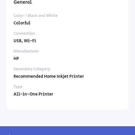
General
Color / Black and White
Colorful
Connection
USB, Wi-Fi
Manufacturer
HP
Secondary Category
Recommended Home Inkjet Printer
Type
All-in-One Printer