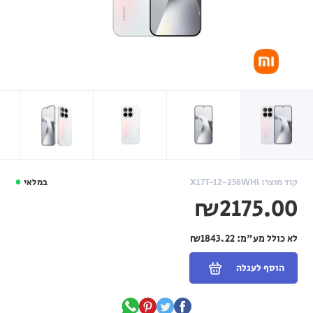
קוד מוצר: X17T-12-256WHI
במלאי
₪2175.00
לא כולל מע"מ:
₪1843.22
הוסף לעגלה