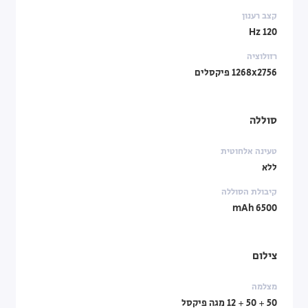
קצב רענון
120 Hz
רזולוציה
1268x2756 פיקסלים
סוללה
טעינה אלחוטית
ללא
קיבולת הסוללה
6500 mAh
צילום
מצלמה
50 + 50 + 12 מגה פיקסל