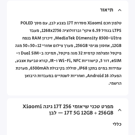
תיאור
טלפון חכם Xiaomi מסדרת 17T בצבע לבן, עם מסך POLED
LTPS בגודל 6.59 אינץ' וברזולוציה 1268x2756, מעבד
MediaTek Dimensity 8500-Ultra, זיכרון RAM בנפח
12GB, אחסון פנימי 256GB, מערך צילום אחורי 50+50+12 מגה
פיקסל ומצלמה קדמית 32 מגה פיקסל, תמיכה ב-Dual SIM ו-
eSIM, דור 5, קישוריות Wi-Fi, NFC ו-IR, קורא טביעת אצבע,
עמידות במים בתקן IP68, סוללה בקיבולת 6500mAh, מערכת
הפעלה Android 16, ואחריות לשנתיים במעבדות היבואן
הרשמי.
מפרט טכני שיאומי 17T 256 גיגה Xiaomi
17T 5G 12GB + 256GB — לבן
כללי