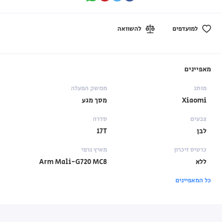
למועדפים
להשוואה
מאפיינים
מותג
ממשק הפעלה
Xiaomi
מסך מגע
צבעים
סדרה
לבן
17T
כרטיס זיכרון
מאיץ גרפי
ללא
Arm Mali-G720 MC8
כל המאפיינים