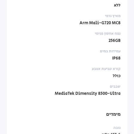
ללא
מאיץ גרפי
Arm Mali-G720 MC8
נפח אחסון פנימי
256GB
עמידות במים
IP68
קורא טביעת אצבע
כולל
שבבים
MediaTek Dimensity 8500-Ultra
מימדים
גובה