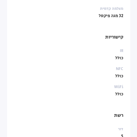
מצלמה קדמית
32 מגה פיקסל
קישוריות
IR
כולל
NFC
כולל
WiFi
כולל
רשת
דור
5