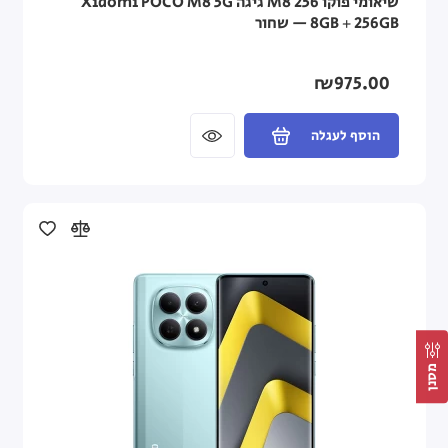
שיאומי פוקו M8 256 גיגה Xiaomi POCO M8 5G
₪975.00
הוסף לעגלה
מסנן