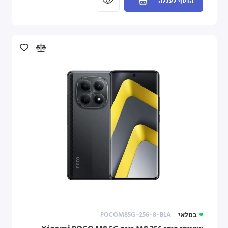
הוסף לעגלה
במלאי
POCOM85G-256-8-BLA