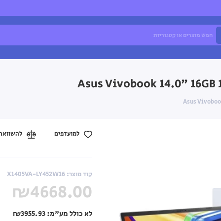
למועדפים
להשוואה
קוד מוצר: X1405VA-LY452W16
₪4668.00
לא כולל מע"מ:
₪3955.93