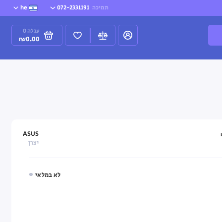
תמיכה
072-2331191
he
עגלה
0
₪0.00
ASUS
יצרן
לא במלאי