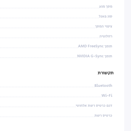
מסך מגע
סוג פאנל
ציפוי המסך
רזולוציה
תומך AMD FreeSync
תומך NVIDIA G-Sync‏
תקשורת
Bluetooth
Wi-Fi
דגם כרטיס רשת אלחוטי
כרטיס רשת