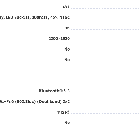
ללא
ay, LED Backlit, 300nits, 45% NTSC
מט
1920×1200
No
No
Bluetooth® 5.3
i-Fi 6 (802.11ax) (Dual band) 2×2
לא צוין
No