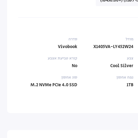
מודל
סדרה
Vivobook
X1405VA-LY452W24
צבע
קורא טביעת אצבע
No
Cool Silver
נפח אחסון
סוג אחסון
M.2 NVMe PCIe 4.0 SSD
1TB