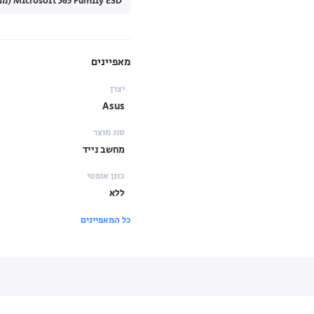
Microsoft 365 Family ESD (מנוי לשנה) (+₪450.00)
מאפיינים
יצרן
Asus
סוג מוצר
מחשב נייד
כונן אופטי
ללא
כל המאפיינים