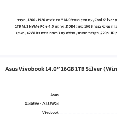
מחשב נייד Asus מסדרת Vivobook דגם X1405VA-LY452W24 בצבע Cool Silver, עם מסך בגודל 14.0" ורזולוציה 1920×1200, מעבד
Intel Core i9 דור 13 דגם Intel® Core™ i9-13900H Processor, זכרון פנימי בנפח 16GB מסוג DDR4, אחסון 1TB M.2 NVMe PCIe 4.0
SSD, מערכת הפעלה Windows 11 Home, מצלמה 720p HD privacy camera, מקלדת מוארת, סוללה עם 3 תאים בנפח 42WHrs, משקל
Asus
X1405VA-LY452W24
Vivobook