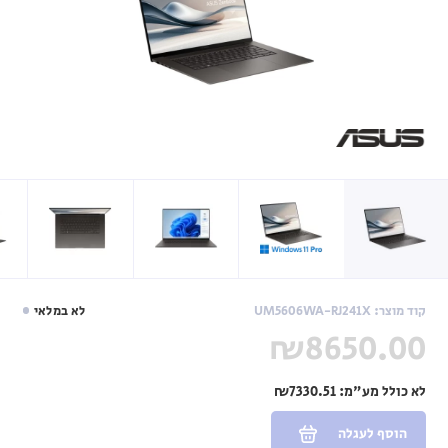
קוד מוצר: UM5606WA-RJ241X
לא במלאי
₪8650.00
לא כולל מע"מ:
₪7330.51
הוסף לעגלה