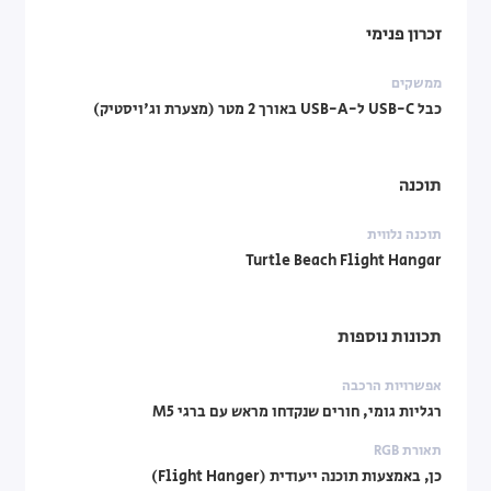
זכרון פנימי
ממשקים
כבל USB-C ל-USB-A באורך 2 מטר (מצערת וג'ויסטיק)
תוכנה
תוכנה נלווית
Turtle Beach Flight Hangar
תכונות נוספות
אפשרויות הרכבה
רגליות גומי, חורים שנקדחו מראש עם ברגי M5
תאורת RGB
כן, באמצעות תוכנה ייעודית (Flight Hanger)