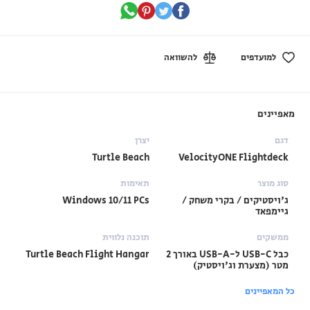
למועדפים
להשוואה
מאפיינים
דגם
יצרן
Turtle Beach
VelocityONE Flightdeck
סוג מוצר
תאימות
ג'ויסטיקים / בקרי משחק /
Windows 10/11 PCs
גיימפאד
ממשקים
תוכנה נלווית
כבל USB-C ל-USB-A באורך 2
Turtle Beach Flight Hangar
מטר (מצערת וג'ויסטיק)
כל המאפיינים