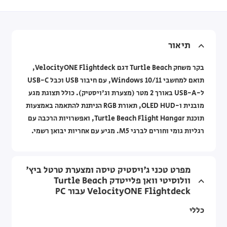
תיאור
בקר משחק Turtle Beach דגם VelocityONE Flightdeck,
תואם למחשבי Windows 10/11, עם חיבור USB וכבל USB-C
ל-USB-A באורך 2 מטר (מצערת וג'ויסטיק). כולל תצוגת מגע
מובנית ו-OLED HUD, תאורת RGB הניתנת להתאמה באמצעות
תוכנת Turtle Beach Flight Hangar, ואפשרויות הרכבה עם
רגליות גומי וחורים לברגי M5. מגיע עם אחריות יבואן רשמי.
מפרט טכני ג'ויסטיק טיסה ומצערת טרטל ביץ'
וולוסיטי וואן פלייטדק Turtle Beach
VelocityONE Flightdeck עבור PC
כללי