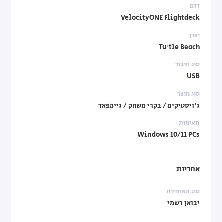
דגם
VelocityONE Flightdeck
יצרן
Turtle Beach
סוג חיבור
USB
סוג מוצר
ג'ויסטיקים / בקרי משחק / גיימפאד
תאימות
Windows 10/11 PCs
אחריות
סוג האחריות
יבואן רשמי