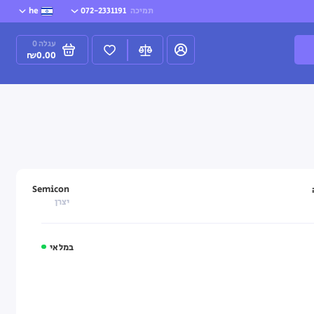
תמיכה
072-2331191
he
עגלה
0
₪0.00
Semicon
יצרן
במלאי