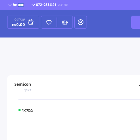
תמיכה
072-2331191
he
עגלה
0
₪0.00
Semicon
יצרן
במלאי