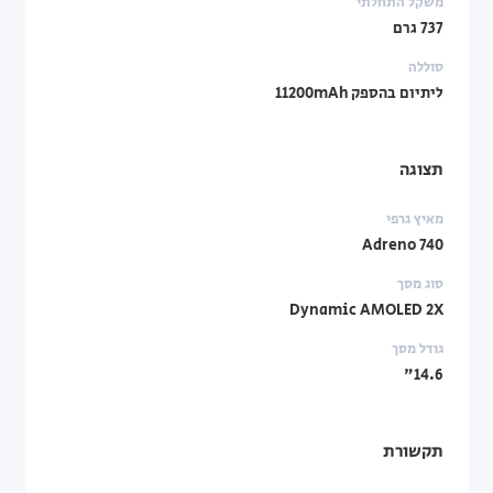
משקל התחלתי
737 גרם
סוללה
ליתיום בהספק 11200mAh
תצוגה
מאיץ גרפי
Adreno 740
סוג מסך
Dynamic AMOLED 2X
גודל מסך
14.6"
תקשורת