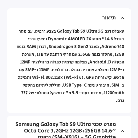
תיאור
טאבלט דגם Galaxy Tab S9 Ultra 5G בצבע גרפיט, עם מסך
בגודל 14.6" מסוג Dynamic AMOLED 2X ומאיץ גרפי
Adreno 740, מעבד Snapdragon 8 Gen2, זכרון RAM בנפח
12GB, אחסון בנפח 256GB עם חריץ הרחבה עד 1TB, מערכת
הפעלה Android 13, מצלמה קדמית כפולה ברזולוציה 12MP
ו-12MP ומצלמה אחורית כפולה ברזולוציה 13MP ו-8MP עם
פלאש, קישוריות Wi-Fi 802.11ax (Wi-Fi 6), GPS ותמיכה
ב-SIM, חיבור טעינה USB Type-C, סוללת ליתיום בהספק
11200mAh, מידות בעובי 5.5 מ"מ ומשקל התחלתי של 737
גרם.
מפרט טכני Samsung Galaxy Tab S9 Ultra
Octa Core 3.2GHz 12GB+256GB 14.6''
(SM-X916) - 5G Graphite גרפיט