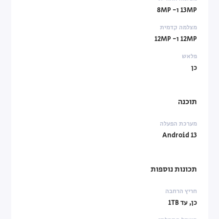
13MP ו- 8MP
מצלמה קדמית
12MP ו- 12MP
פלאש
כן
תוכנה
מערכת הפעלה
Android 13
תכונות נוספות
חריץ הרחבה
כן, עד 1TB