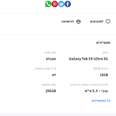
למועדפים
להשוואה
מאפיינים
דגם
סוג מוצר
Galaxy Tab S9 Ultra 5G
טאבלט
זכרון RAM
3.5 שמע משולב
12GB
לא
מידות (רוחב x עומק x גובה)
נפח אחסון
עובי - 5.5 מ"מ
256GB
כל המאפיינים