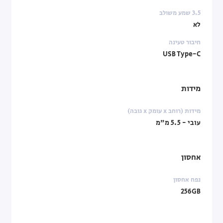
3.5 שמע משולב
לא
חיבור טעינה
USB Type-C
מידות
מידות (רוחב x עומק x גובה)
עובי - 5.5 מ"מ
אחסון
נפח אחסון
256GB