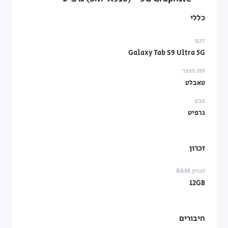
כללי
דגם
Galaxy Tab S9 Ultra 5G
סוג מוצר
טאבלט
צבע
גרפיט
זכרון
זכרון RAM
12GB
חיבורים