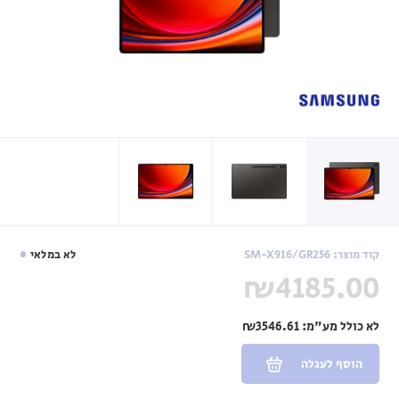
קוד מוצר: SM-X916/GR256
לא במלאי
₪4185.00
לא כולל מע"מ:
₪3546.61
הוסף לעגלה