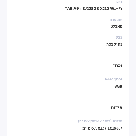
דגם
TAB A9+ 8/128GB X210 Wi-Fi
סוג מוצר
טאבלט
צבע
כחול כהה
זכרון
זכרון RAM
8GB
מידות
מידות (רוחב x עומק x גובה)
‎6.9x257.1x168.7‎ מ"מ