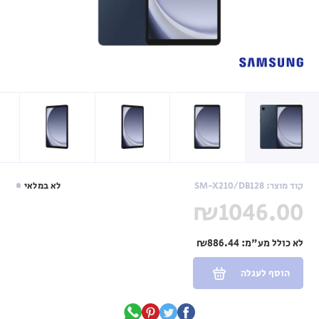
קוד מוצר: SM-X210/DB128
לא במלאי
₪1046.00
לא כולל מע"מ:
₪886.44
הוסף לעגלה