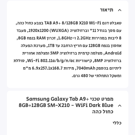
תיאור
טאבלט דגם TAB A9+ 8/128GB X210 Wi-Fi בצבע כחול כהה,
עם מסך בגודל 11" וברזולוציה ‎1920x1200 (WUXGA), מעבד
8 ליבות במהירות ‎2.2GHz ו-1.8GHz, זכרון RAM בנפח 8GB,
אחסון בנפח 128GB עם חריץ הרחבה עד 1TB, מערכת הפעלה
Android, מצלמה קדמית ברזולוציה 5MP ומצלמה אחורית
ברזולוציה 8MP, קישוריות Wi-Fi 802.11a/b/g/n/ac, סוללת
ליתיום בהספק 7040mAh, מידות ‎6.9x257.1x168.7‎ מ"מ
ומשקל התחלתי של 480 גרם.
מפרט טכני Samsung Galaxy Tab A9+
8GB+128GB SM-X210 - WiFi Dark Blue
כחול כהה
כללי