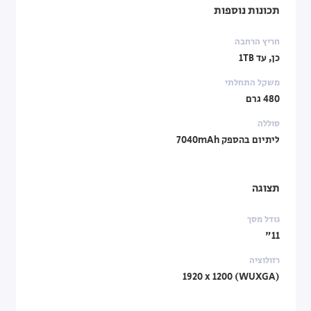
תכונות נוספות
חריץ הרחבה
כן, עד 1TB
משקל התחלתי
480 גרם
סוללה
ליתיום בהספק 7040mAh
תצוגה
גודל מסך
11"
רזולוציה
‎1920 x 1200 (WUXGA)‎