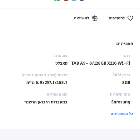
למועדפים
להשוואה
מאפיינים
דגם
סוג מוצר
TAB A9+ 8/128GB X210 Wi-Fi
טאבלט
זכרון RAM
מידות (רוחב x עומק x גובה)
8GB
‎6.9x257.1x168.7‎ מ"מ
נותן השירות
סוג האחריות
Samsung
במעבדות היבואן הרשמי
כל המאפיינים