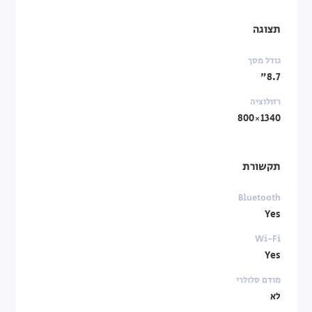
תצוגה
גודל מסך
8.7"
רזולוציה
1340×800
תקשורת
Bluetooth
Yes
Wi-Fi
Yes
מודם סלולרי
לא