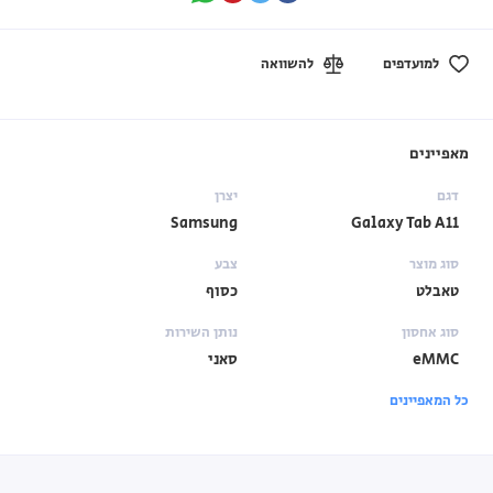
למועדפים
להשוואה
מאפיינים
דגם
יצרן
Samsung
Galaxy Tab A11
סוג מוצר
צבע
טאבלט
כסוף
סוג אחסון
נותן השירות
eMMC
סאני
כל המאפיינים