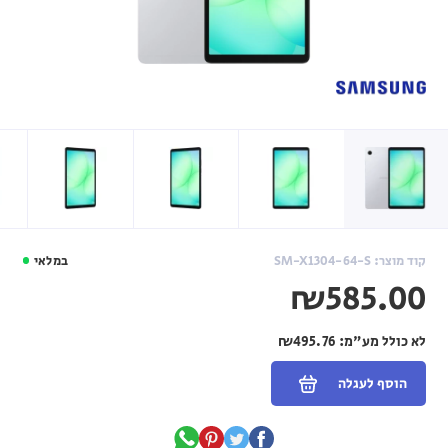
קוד מוצר: SM-X1304-64-S
במלאי
₪585.00
לא כולל מע"מ:
₪495.76
הוסף לעגלה