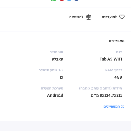
למועדפים
להשוואה
מאפיינים
דגם
סוג מוצר
Tab A9 WIFI
טאבלט
זכרון RAM
3.5 שמע משולב
4GB
כן
מידות (רוחב x עומק x גובה)
מערכת הפעלה
‎8x124.7x211 מ"מ
Android
כל המאפיינים