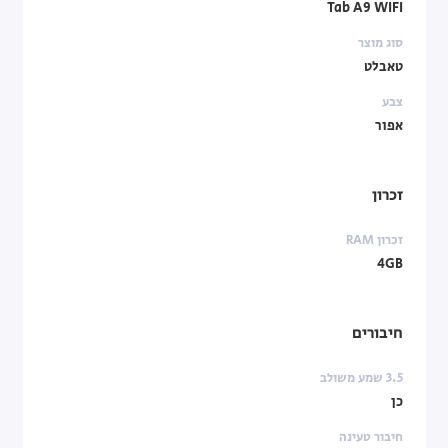
Tab A9 WIFI
סוג מוצר
טאבלט
צבע
אפור
זכרון
זכרון RAM
4GB
חיבורים
3.5 שמע משולב
כן
חיבור טעינה