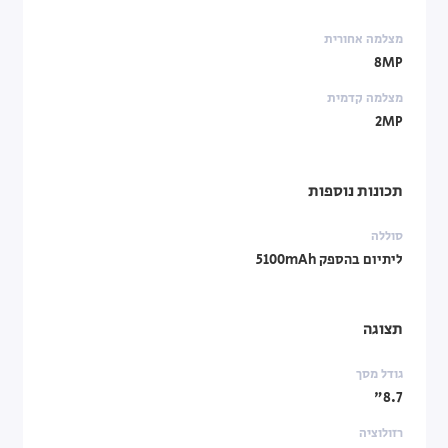
מצלמה אחורית
8MP
מצלמה קדמית
2MP
תכונות נוספות
סוללה
ליתיום בהספק 5100mAh
תצוגה
גודל מסך
8.7"
רזולוציה