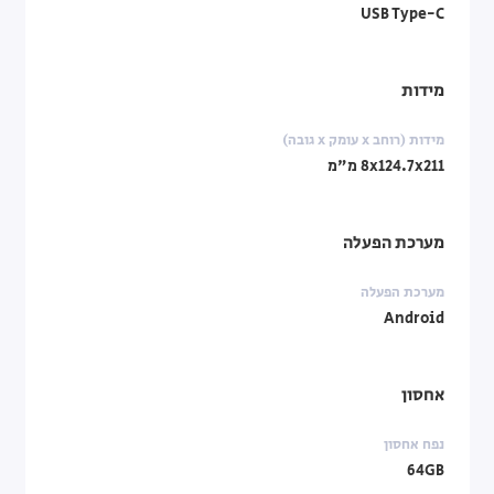
USB Type-C
מידות
מידות (רוחב x עומק x גובה)
‎8x124.7x211 מ"מ
מערכת הפעלה
מערכת הפעלה
Android
אחסון
נפח אחסון
64GB