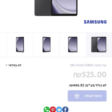
קוד מוצר: SM-X110/GR64
לא במלאי
₪525.00
לא כולל מע"מ:
₪444.92
הוסף לעגלה