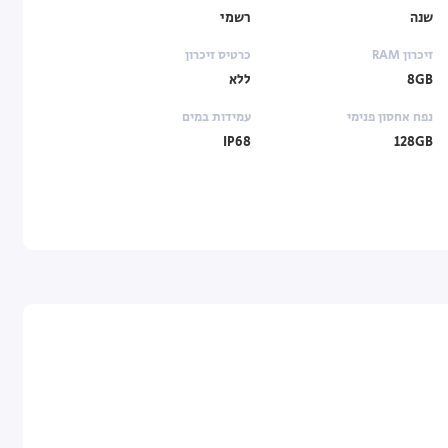
שנה
רשמי
זיכרון RAM
כרטיס זיכרון
8GB
ללא
נפח אחסון פנימי
עמידות במים
IP68
128GB