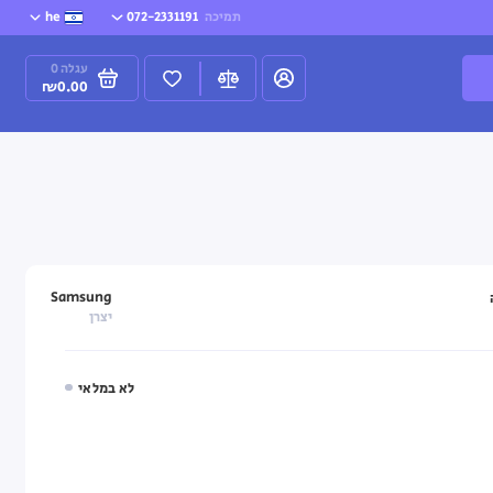
תמיכה
072-2331191
he
עגלה
0
₪0.00
Samsung
יצרן
לא במלאי