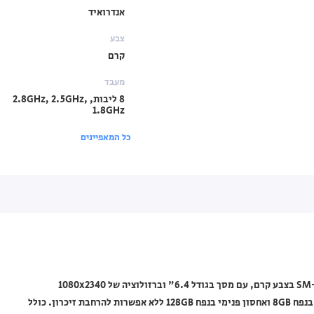
אנדרואיד
צבע
קרם
מעבד
8 ליבות, 2.8GHz, 2.5GHz,
1.8GHz
כל המאפיינים
טלפון סלולרי Samsung מסדרת Galaxy S23 FE 5G דגם SM-S711B/DS בצבע קרם, עם מסך בגודל 6.4" וברזולוציה של 1080x2340
פיקסלים, מעבד 8 ליבות (2.8GHz, 2.5GHz, 1.8GHz), זיכרון RAM בנפח 8GB ואחסון פנימי בנפח 128GB ללא אפשרות להרחבת זיכרון. כולל