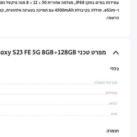
הרשמי.
מפרט טכני Samsung Galaxy S23 FE 5G 8GB+128GB קרם
כללי
מערכת הפעלה
אחריות
יבואן
צבע
חומרה