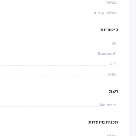
מצלמה
מצלמה קדמית
קישוריות
5G
Bluetooth
GPS
WiFi
רשת
כרטיס SIM
תכנות מיוחדות
eSim