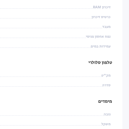
זיכרון RAM
כרטיס זיכרון
מעבד
נפח אחסון פנימי
עמידות במים
טלפון סלולרי
מק"ט
סדרה
מימדים
גובה
משקל