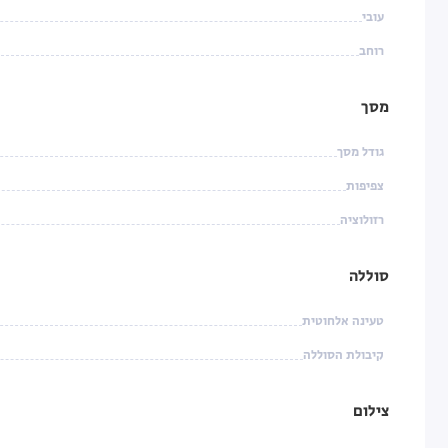
עובי
רוחב
מסך
גודל מסך
צפיפות
רזולוציה
סוללה
טעינה אלחוטית
קיבולת הסוללה
צילום