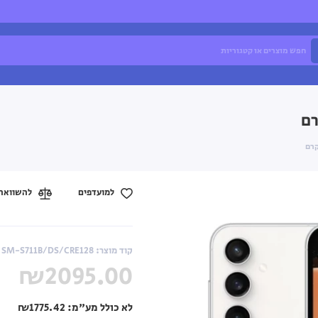
למועדפים
להשוואה
קוד מוצר: SM-S711B/DS/CRE128
₪2095.00
לא כולל מע"מ:
₪1775.42