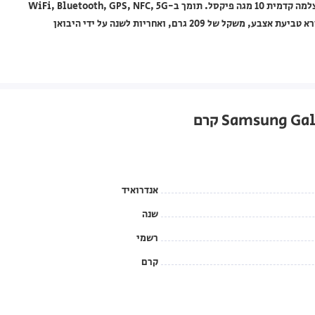
עמידות במים בתקן IP68, מצלמה אחורית 50 + 12 + 8 מגה פיקסל ומצלמה קדמית 10 מגה פיקסל. תומך ב-WiFi, Bluetooth, GPS, NFC, 5G
ו-eSim. סוללה בקיבולת 4500mAh עם תמיכה בטעינה אלחוטית, קורא טביעת אצבע, משקל של 209 גרם, ואחריות לשנה על ידי היבואן
אנדרואיד
שנה
רשמי
קרם