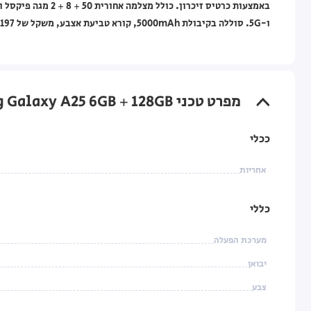
ו-5G. סוללה בקיבולת 5000mAh, קורא טביעת אצבע, משקל של 197 גרם, ואחריות לשנה על ידי היבואן הרשמי.
מפרט טכני Samsung Galaxy A25 6GB + 128GB כחול
ככלי
אחריות
כללי
מערכת הפעלה
יבואן
צבע