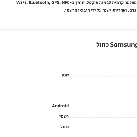
באמצעות כרטיס זיכרון. כולל מצלמה אחורית 50 + 8 + 2 מגה פיקסל ומצלמה קדמית 13 מגה פיקסל. תומך ב-WiFi, Bluetooth, GPS, NFC
שנה
Android
רשמי
כחול