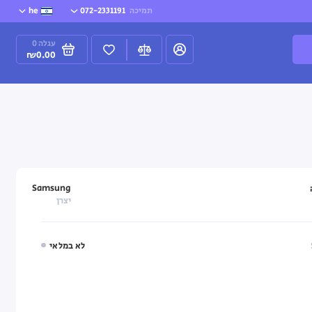
תמיכה
072-2331191
he
עגלה
0
₪0.00
Samsung
יצרן
לא במלאי