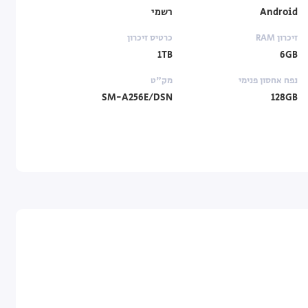
Android
רשמי
זיכרון RAM
כרטיס זיכרון
1TB
6GB
נפח אחסון פנימי
מק"ט
SM-A256E/DSN
128GB