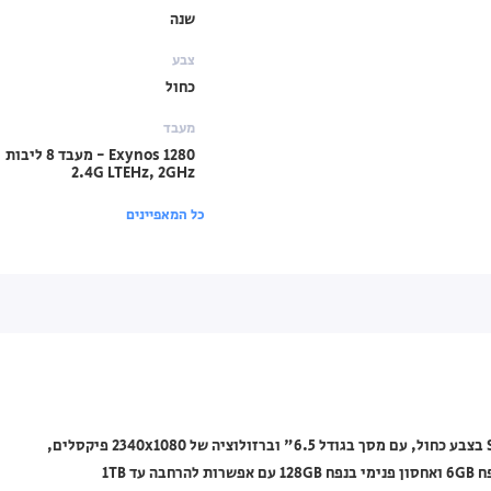
שנה
צבע
כחול
מעבד
Exynos 1280 - מעבד 8 ליבות
2.4G LTEHz, 2GHz
כל המאפיינים
טלפון סלולרי Samsung מסדרת Galaxy A25 דגם SM-A256E/DSN בצבע כחול, עם מסך בגודל 6.5" וברזולוציה של 2340x1080 פיקסלים,
מעבד Exynos 1280 בעל 8 ליבות (2.4GHz, 2GHz), זיכרון RAM בנפח 6GB ואחסון פנימי בנפח 128GB עם אפשרות להרחבה עד 1TB