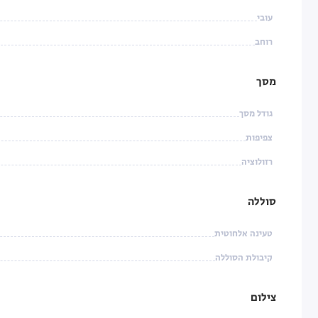
עובי
רוחב
מסך
גודל מסך
צפיפות
רזולוציה
סוללה
טעינה אלחוטית
קיבולת הסוללה
צילום