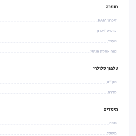
חומרה
זיכרון RAM
כרטיס זיכרון
מעבד
נפח אחסון פנימי
טלפון סלולרי
מק"ט
סדרה
מימדים
גובה
משקל