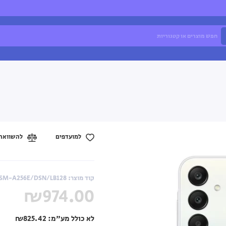
למועדפים
להשוואה
קוד מוצר: SM-A256E/DSN/LB128
₪974.00
לא כולל מע"מ:
₪825.42