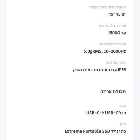
טמפרטורה בזמן פעולה
0° עד 45°
עמידות לזעזועים
עד 1500G
עמידות לרעידות
5.0gRMS, 10-2000Hz
תקן עמידות
IP55 עבור עמידות במים ואבק
תכולת אריזה
כבל
כבל USB-C ל-USB-C
כונן
כונן נייד Extreme Portable SSD