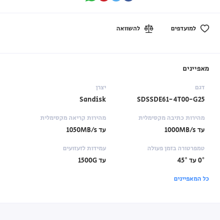
למועדפים
להשוואה
מאפיינים
דגם
יצרן
Sandisk
SDSSDE61-4T00-G25
מהירות כתיבה מקסימלית
מהירות קריאה מקסימלית
עד 1000MB/s
עד 1050MB/s
טמפרטורה בזמן פעולה
עמידות לזעזועים
0° עד 45°
עד 1500G
כל המאפיינים