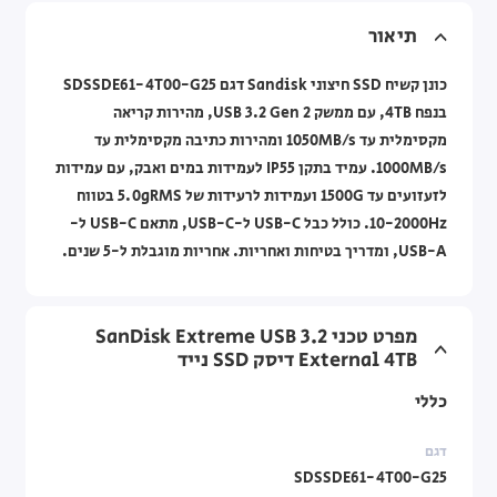
תיאור
כונן קשיח SSD חיצוני Sandisk דגם SDSSDE61-4T00-G25
בנפח 4TB, עם ממשק USB 3.2 Gen 2, מהירות קריאה
מקסימלית עד 1050MB/s ומהירות כתיבה מקסימלית עד
1000MB/s. עמיד בתקן IP55 לעמידות במים ואבק, עם עמידות
לזעזועים עד 1500G ועמידות לרעידות של 5.0gRMS בטווח
10-2000Hz. כולל כבל USB-C ל-USB-C, מתאם USB-C ל-
USB-A, ומדריך בטיחות ואחריות. אחריות מוגבלת ל-5 שנים.
מפרט טכני SanDisk Extreme USB 3.2
External 4TB דיסק SSD נייד
כללי
דגם
SDSSDE61-4T00-G25