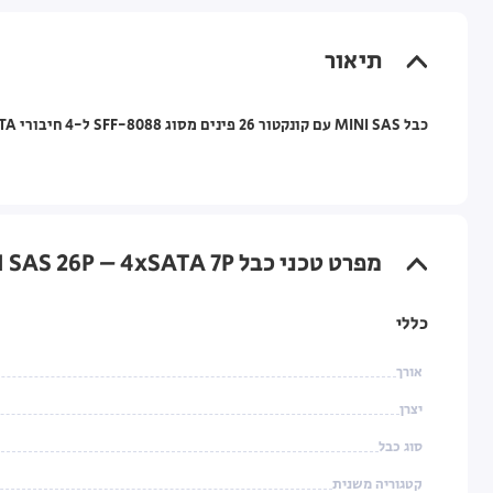
תיאור
כבל MINI SAS עם קונקטור 26 פינים מסוג SFF-8088 ל-4 חיבורי SATA סטנדרטיים 7 פינים. אורך 2 מטר.
מפרט טכני כבל MINI SAS 26P – 4xSATA 7P באורך 2 מטר
כללי
אורך
יצרן
סוג כבל
קטגוריה משנית