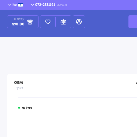
תמיכה
072-2331191
he
עגלה
0
₪0.00
OEM
יצרן
במלאי