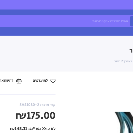
למועדפים
להשוואה
קוד מוצר: SAS1080-2
₪175.00
לא כולל מע"מ:
₪148.31