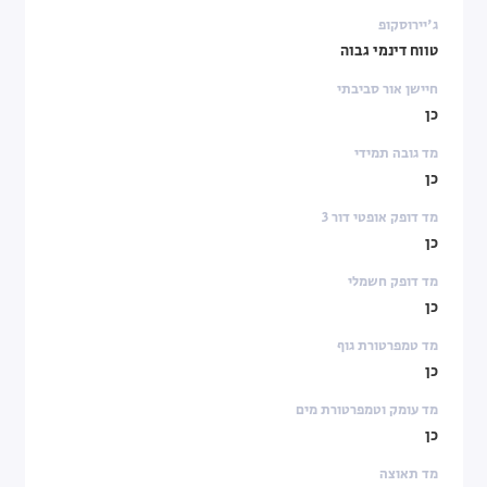
ג'יירוסקופ
טווח דינמי גבוה
חיישן אור סביבתי
כן
מד גובה תמידי
כן
מד דופק אופטי דור 3
כן
מד דופק חשמלי
כן
מד טמפרטורת גוף
כן
מד עומק וטמפרטורת מים
כן
מד תאוצה