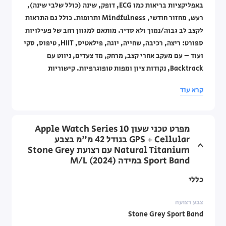
באפליקציות בריאות כמו ECG, דופק, שינה (כולל שלבי שינה),
רעש, מחזור חודשי, Mindfulness ותרופות. כולל גם התראות
לקצב לב גבוה/נמוך ולא סדיר. מותאם למגוון רחב של פעילויות
ספורט: ריצה, רכיבה, שחייה, יוגה, פילאטיס, HIIT, טיפוס, סקי
ועוד – עם מעקב אחרי קצב, מרחק, מד צעדים, ניווט עם
Backtrack, נקודות ציון ומפות טופוגרפיות. קישוריות
מתקדמת: Bluetooth 5.3, Wi‑Fi 4, GPS (L1), GNSS,
קרא עוד
Galileo, BeiDou, תקשורת סלולרית LTE ו-UMTS, NFC עם
Apple Pay, שבב Ultra Wideband דור שני ותמיכה ב-
GymKit. כולל שליטה באמצעות Digital Crown עם פידבק
מפרט טכני שעון Apple Watch Series 10
הפטי, כפתור צד, מחוות Double Tap ותמיכה ב-Siri עם עיבוד
GPS + Cellular בגודל 42 מ"מ בצבע
מקומי. אחריות לשנה ע"י היבואן הרשמי.
Natural Titanium עם רצועת Stone Grey
Sport Band במידה M/L (2024)
כללי
צבע רצועה
Stone Grey Sport Band