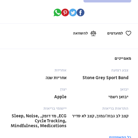
למועדפים
להשוואה
מאפיינים
צבע רצועה
אחריות
Stone Grey Sport Band
אחריות שנה
יבואן
יצרן
יבואן רשמי
Apple
התראות בריאות
יישומי בריאות
קצב לב גבוה/נמוך, קצב לא סדיר
ECG, מד דופק, Sleep, Noise,
Cycle Tracking,
Mindfulness, Medications
כל המאפיינים