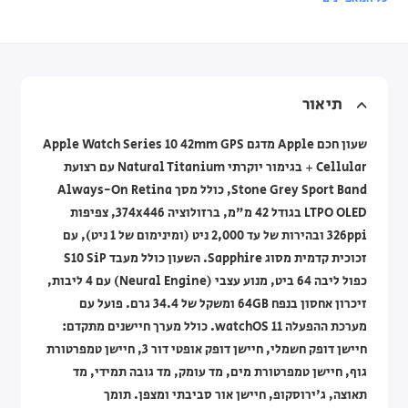
תיאור
שעון חכם Apple מדגם Apple Watch Series 10 42mm GPS
+ Cellular בגימור יוקרתי Natural Titanium עם רצועת
Stone Grey Sport Band, כולל מסך Always-On Retina
LTPO OLED בגודל 42 מ"מ, ברזולוציה 374x446, צפיפות
326ppi ובהירות של עד 2,000 ניט (ומינימום של 1 ניט), עם
זכוכית קדמית מסוג Sapphire. השעון כולל מעבד S10 SiP
כפול ליבה 64 ביט, מנוע עצבי (Neural Engine) עם 4 ליבות,
זיכרון אחסון בנפח 64GB ומשקל של 34.4 גרם. פועל עם
מערכת ההפעלה watchOS 11. כולל מערך חיישנים מתקדם:
חיישן דופק חשמלי, חיישן דופק אופטי דור 3, חיישן טמפרטורת
גוף, חיישן טמפרטורת מים, מד עומק, מד גובה תמידי, מד
תאוצה, ג'ירוסקופ, חיישן אור סביבתי ומצפן. תומך