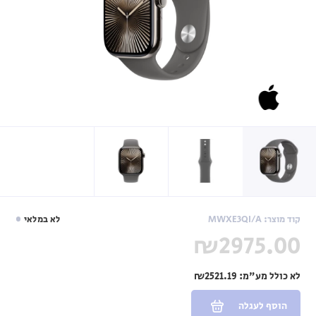
קוד מוצר: MWXE3QI/A
לא במלאי
₪2975.00
לא כולל מע"מ:
₪2521.19
הוסף לעגלה