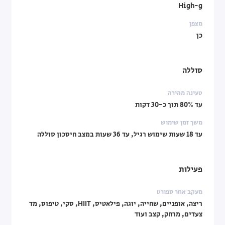
High-g
מצפן
כן
סוללה
טעינה מהירה
עד 80% תוך כ-30 דקות
משך זמן שימוש
עד 18 שעות שימוש רגיל, עד 36 שעות במצב חיסכון סוללה
פעילות
מעקב אחר ספורט
ריצה, אופניים, שחייה, יוגה, פילאטיס, HIIT, סקי, טיפוס, מד
צעדים, מרחק, קצב ועוד