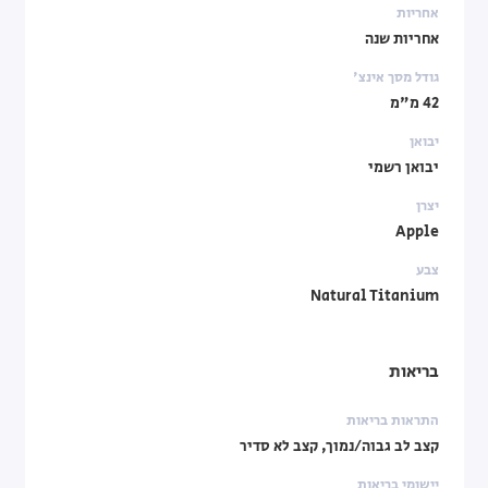
אחריות
אחריות שנה
גודל מסך אינצ'
42 מ"מ
יבואן
יבואן רשמי
יצרן
Apple
צבע
Natural Titanium
בריאות
התראות בריאות
קצב לב גבוה/נמוך, קצב לא סדיר
יישומי בריאות