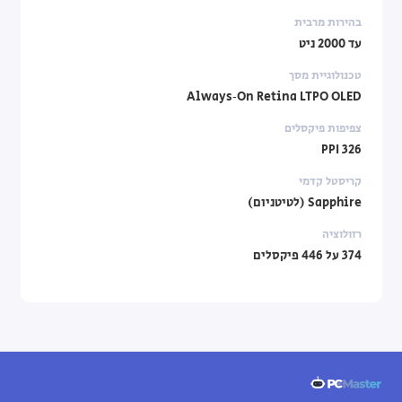
בהירות מרבית
עד 2000 ניט
טכנולוגיית מסך
Always‑On Retina LTPO OLED
צפיפות פיקסלים
326 PPI
קריסטל קדמי
Sapphire (לטיטניום)
רזולוציה
374 על 446 פיקסלים