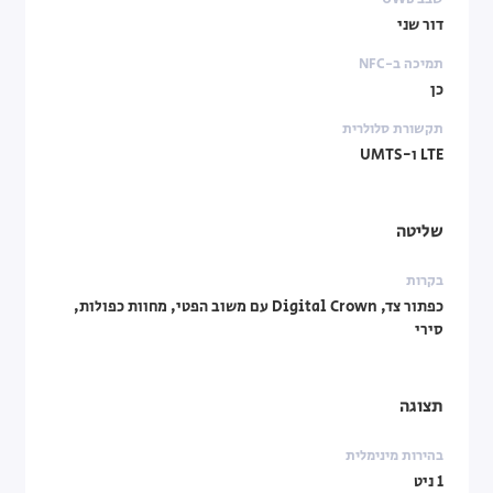
דור שני
תמיכה ב-NFC
כן
תקשורת סלולרית
LTE ו-UMTS
שליטה
בקרות
כפתור צד, Digital Crown עם משוב הפטי, מחוות כפולות,
סירי
תצוגה
בהירות מינימלית
1 ניט