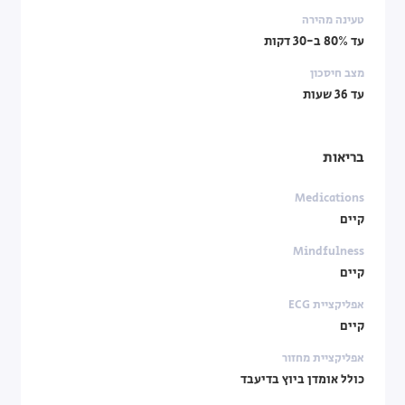
טעינה מהירה
עד 80% ב-30 דקות
מצב חיסכון
עד 36 שעות
בריאות
Medications
קיים
Mindfulness
קיים
אפליקציית ECG
קיים
אפליקציית מחזור
כולל אומדן ביוץ בדיעבד