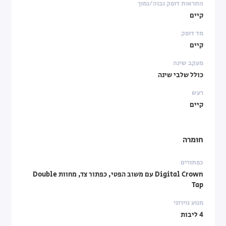
התראות דופק גבוה/נמוך
קיים
מד דופק
קיים
מעקב שינה
כולל שלבי שינה
רעש
קיים
חומרה
כפתורים
Digital Crown עם משוב הפטי, כפתור צד, מחוות Double
Tap
מנוע נוירוני
4 ליבות