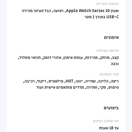
תכולת האריזה
שעון Apple Watch Series 10, רצועה, כבל טעינה מהירה
USB-C באורך 1 מטר
אימונים
חיישני פעילות
קצב, מרחק, מהירות, עומס אימון, אזורי דופק, תוואי מסלול,
גובה
סוגי אימונים
ריצה, הליכה, שחייה, יוגה, HIIT, פילאטיס, ריקוד, רכיבה,
טיפוס, סקי, חתירה, מדדים מותאמים אישית ועוד
ביצועים
חיי סוללה רגילים
עד 18 שעות