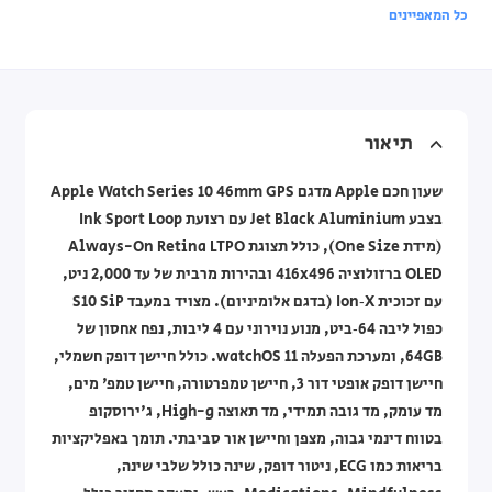
כל המאפיינים
תיאור
שעון חכם Apple מדגם Apple Watch Series 10 46mm GPS
בצבע Jet Black Aluminium עם רצועת Ink Sport Loop
(מידת One Size), כולל תצוגת Always-On Retina LTPO
OLED ברזולוציה 416x496 ובהירות מרבית של עד 2,000 ניט,
עם זכוכית Ion‑X (בדגם אלומיניום). מצויד במעבד S10 SiP
כפול ליבה 64‑ביט, מנוע נוירוני עם 4 ליבות, נפח אחסון של
64GB, ומערכת הפעלה watchOS 11. כולל חיישן דופק חשמלי,
חיישן דופק אופטי דור 3, חיישן טמפרטורה, חיישן טמפ' מים,
מד עומק, מד גובה תמידי, מד תאוצה High-g, ג'ירוסקופ
בטווח דינמי גבוה, מצפן וחיישן אור סביבתי. תומך באפליקציות
בריאות כמו ECG, ניטור דופק, שינה כולל שלבי שינה,