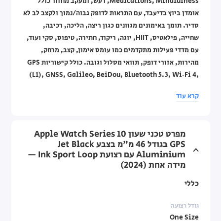
Medications, Mindfulness, רעש, ומעקב מחזור כולל
אומדן ביוץ בדיעבד, עם התראות לדופק גבוה/נמוך ולקצב לב לא
סדיר. תומך באימונים מגוונים כגון ריצה, הליכה, רכיבה,
שחייה, פילאטיס, HIIT, יוגה, ריקוד, חתירה, טיפוס, סקי ועוד,
עם מדדי פעילות מתקדמים כמו עומס אימון, קצב, מרחק,
מהירות, אזורי דופק, תוואי מסלול וגובה. כולל קישוריות GPS
(L1), GNSS, Galileo, BeiDou, Bluetooth 5.3, Wi‑Fi 4,
NFC, Apple Pay, שבב Ultra Wideband דור 2 ותמיכה מלאה
קרא עוד
ב-GymKit. סוללה לשימוש של עד 18 שעות או עד 36 שעות
במצב חיסכון, עם טעינה מהירה של עד 80% תוך 30 דקות.
אחריות לשנה ע"י היבואן הרשמי.
מפרט טכני שעון Apple Watch Series 10
GPS בגודל 46 מ"מ בצבע Jet Black
Aluminium עם רצועת Ink Sport Loop —
מידה אחת (2024)
כללי
גודל רצועה
One Size