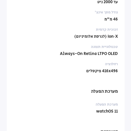
עד 2000 ניט
גודל מסך אינצ'
46 מ"מ
זכוכית קדמית
Ion‑X (לגרסת אלומיניום)
טכנולוגיית תצוגה
Always-On Retina LTPO OLED
רזולוציה
416x496 פיקסלים
מערכת הפעלה
מערכת הפעלה
watchOS 11