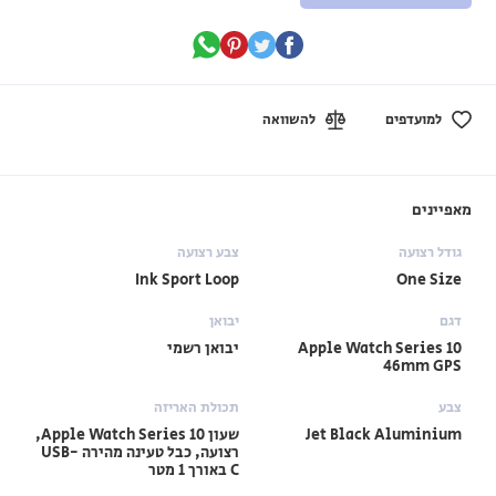
למועדפים
להשוואה
מאפיינים
גודל רצועה
צבע רצועה
Ink Sport Loop
One Size
דגם
יבואן
Apple Watch Series 10
יבואן רשמי
46mm GPS
צבע
תכולת האריזה
Jet Black Aluminium
שעון Apple Watch Series 10,
רצועה, כבל טעינה מהירה USB-
C באורך 1 מטר