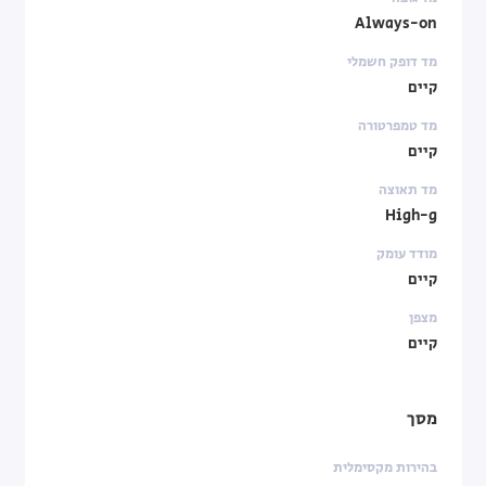
Always-on
מד דופק חשמלי
קיים
מד טמפרטורה
קיים
מד תאוצה
High-g
מודד עומק
קיים
מצפן
קיים
מסך
בהירות מקסימלית