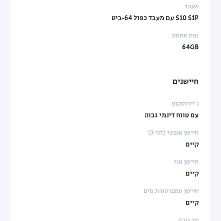
מעבד
S10 SiP עם מעבד כפול 64‑ביט
נפח אחסון
64GB
חיישנים
ג'יירוסקופ
עם טווח דינמי גבוה
חיישן אופטי (דור 3)
קיים
חיישן אור
קיים
חיישן טמפרטורת מים
קיים
מד גובה