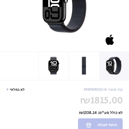
קוד מוצר: MWWR3QI/A
לא במלאי
₪1815.00
לא כולל מע"מ:
₪1538.14
הוסף לעגלה