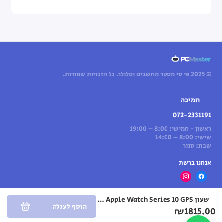
© 2025 פי סי מסטר מחשבים וסלולר. כל הזכויות שמורות.
תמיכה
072-2331191
ראשון - חמישי: 8:00 – 19:00
שישי: 8:00 – 14:00
שבת: סגור
אנחנו ברשת
שעון Apple Watch Series 10 GPS בגודל 46 מ"מ בצבע Jet Black Aluminium עם רצועת Ink Sport Loop — מידה אחת (2024)
הוסף לעגלה
₪1815.00