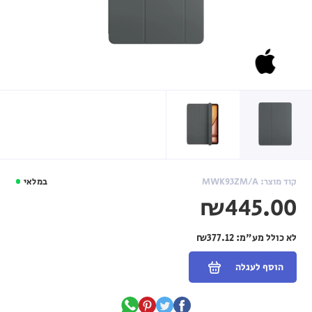
קוד מוצר: MWK93ZM/A
במלאי
₪445.00
לא כולל מע"מ:
₪377.12
הוסף לעגלה