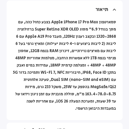
תיאור
סמארטפון Apple iPhone 17 Pro Max בצבע כחול כהה, עם
מסך בגודל 6.9" מסוג Super Retina XDR OLED ברזולוציה
2868×1320 ובקצב רענון 120Hz, מעבד Apple A19 Pro עם 6
ליבות (2 ליבות ביצועים ו-4 ליבות יעילות) ומאיץ גרפי בעל 6
ליבות עם מאיצים נוירוניים, זיכרון RAM בנפח 12GB, אחסון
פנימי בנפח 1TB ללא אפשרות הרחבה, מצלמות אחוריות 48MP
+ 48MP + 48MP ומצלמה קדמית 18MP, עמידות במים ואבק
בתקן IP68, Face ID, חיבוריות Wi-Fi 7, NFC ותמיכה בדור 5G
עם Dual SIM (nano-SIM and eSIM), טעינה אלחוטית
MagSafe/Qi2 בהספק עד 25W, משקל 233 גרם, מידות
‎163.4×78.0×8.75 מ"מ, סוללה מובנית עם זמן ניגון וידאו של
עד 39 שעות, ומערכת הפעלה iOS 26, עם אחריות לשנה
במעבדות היבואן הרשמי.