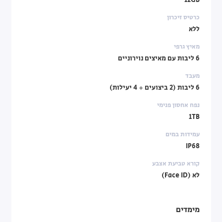
12GB
כרטיס זיכרון
ללא
מאיץ גרפי
6 ליבות עם מאיצים נוירוניים
מעבד
6 ליבות (2 ביצועים + 4 יעילות)
נפח אחסון פנימי
1TB
עמידות במים
IP68
קורא טביעת אצבע
לא (Face ID)
מימדים