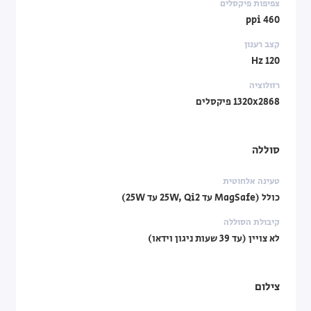
צפיפות פיקסלים
460 ppi
קצב רענון
120 Hz
רזולוציה
1320x2868 פיקסלים
סוללה
טעינה אלחוטית
כולל (MagSafe עד 25W, Qi2 עד 25W)
קיבולת הסוללה
לא צויין (עד 39 שעות ניגון וידאו)
צילום