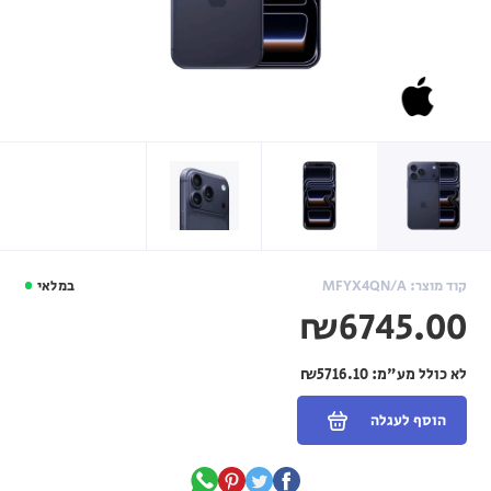
קוד מוצר: MFYX4QN/A
במלאי
₪6745.00
לא כולל מע"מ:
₪5716.10
הוסף לעגלה