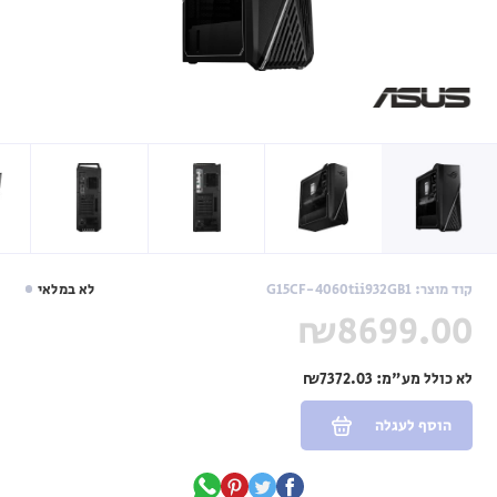
קוד מוצר: G15CF-4060tii932GB1
לא במלאי
₪8699.00
לא כולל מע"מ:
₪7372.03
הוסף לעגלה