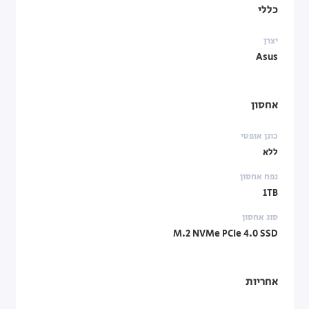
כללי
יצרן
Asus
אחסון
כונן אופטי
ללא
נפח אחסון
1TB
סוג אחסון
M.2 NVMe PCIe 4.0 SSD
אחריות