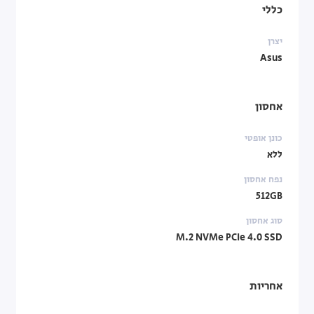
כללי
יצרן
Asus
אחסון
כונן אופטי
ללא
נפח אחסון
512GB
סוג אחסון
M.2 NVMe PCIe 4.0 SSD
אחריות