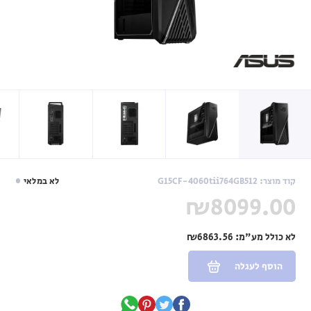
קוד מוצר: G15CF-4060tii764GB512
לא במלאי
₪8099.00
לא כולל מע"מ:
₪6863.56
הוסף לעגלה