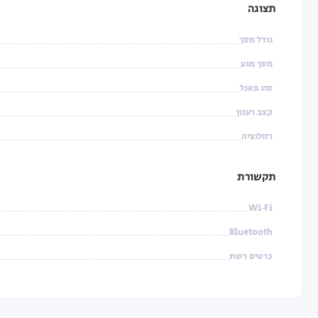
תצוגה
גודל מסך
מסך מגע
סוג פאנל
קצב רענון
רזולוציה
תקשורת
Wi‑Fi
Bluetooth
כרטיס רשת