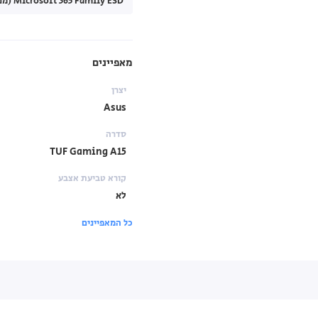
Microsoft 365 Family ESD (מנוי לשנה) (+₪450.00)
מאפיינים
יצרן
Asus
סדרה
TUF Gaming A15
קורא טביעת אצבע
לא
כל המאפיינים