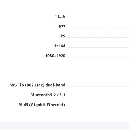
15.6"
ללא
IPS
144 Hz
1920×1080
Wi‑Fi 6 (802.11ax) dual‑band
Bluetooth 5.2 / 5.3
RJ‑45 (Gigabit Ethernet)