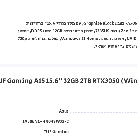
מחשב נייד Asus מסדרת TUF Gaming A15 דגם FA506NC‑HN049W32-2 בצבע Graphite Black, עם מסך בגודל 15.6" ברזולוציה
1920×1080, פאנל IPS וקצב רענון של 144Hz, מעבד AMD Ryzen 5 דור Zen 3+ דגם 7535HS, זכרון פנימי בנפח 32GB מסוג DDR5, אחסון
PCIe 4.0 NVMe SSD בנפח 2TB, כרטיס גרפי NVIDIA GeForce RTX 3050, מערכת הפעלה Windows 11 Home, מצלמה ברזולוציה 720p
Asus
FA506NC-HN049W32-2
TUF Gaming