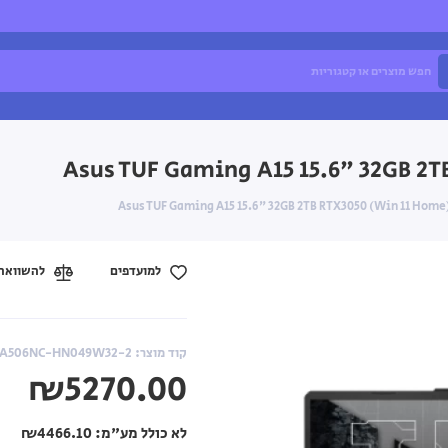
למועדפים
להשוואה
קוד מוצר: FA506NC-HN049W32-2
₪5270.00
לא כולל מע"מ:
₪4466.10