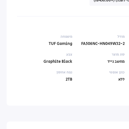
מודל
משפחה
TUF Gaming
FA506NC-HN049W32-2
סוג מוצר
צבע
מחשב נייד
Graphite Black
כונן אופטי
נפח אחסון
ללא
2TB