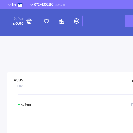
תמיכה
072-2331191
he
עגלה
0
₪0.00
ASUS
יצרן
במלאי