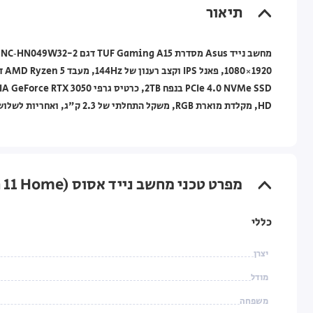
תיאור
HD, מקלדת מוארת RGB, משקל התחלתי של 2.3 ק"ג, ואחריות לשלוש שנים ע"י אסוס ישראל.
מפרט טכני מחשב נייד אסוס Asus TUF Gaming A15 15.6" 32GB 2TB RTX3050 (Win 11 Home)
כללי
יצרן
מודל
משפחה