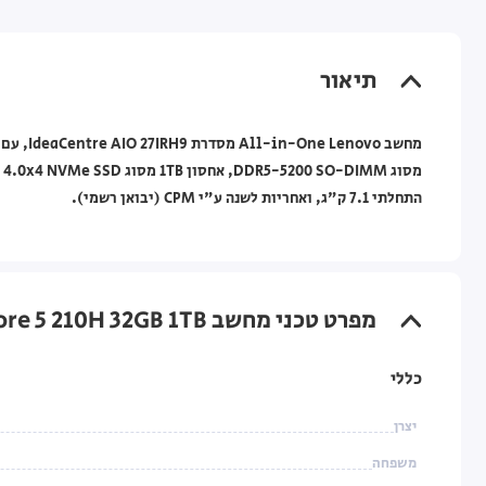
תיאור
התחלתי 7.1 ק"ג, ואחריות לשנה ע"י CPM (יבואן רשמי).
מפרט טכני מחשב All-in-One Lenovo IdeaCentre 27" Core 5 210H 32GB 1TB — (אפור) Cloud Grey (ללא מסך מגע)
כללי
יצרן
משפחה