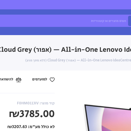
למועדפים
להשוואה
קוד מוצר: F0HM0113IV
₪3785.00
לא כולל מע"מ:
₪3207.63