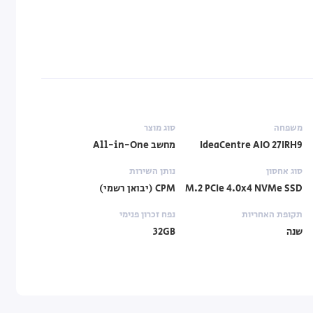
משפחה
סוג מוצר
IdeaCentre AIO 27IRH9
מחשב All-in-One
סוג אחסון
נותן השירות
M.2 PCIe 4.0x4 NVMe SSD
CPM (יבואן רשמי)
תקופת האחריות
נפח זכרון פנימי
שנה
32GB