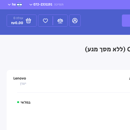
תמיכה
072-2331191
he
עגלה
0
₪0.00
Lenovo
יצרן
במלאי