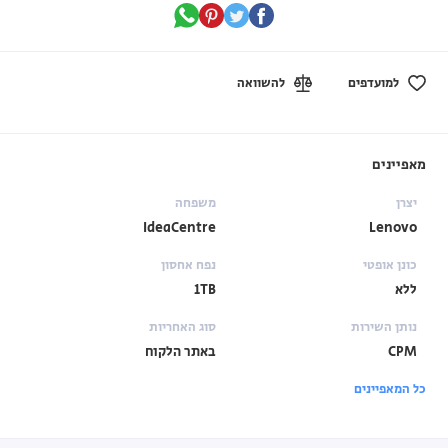
למועדפים
להשוואה
מאפיינים
יצרן
משפחה
IdeaCentre
Lenovo
כונן אופטי
נפח אחסון
ללא
1TB
נותן השירות
סוג האחריות
CPM
באתר הלקוח
כל המאפיינים