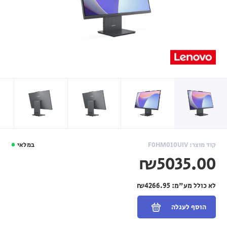
קוד מוצר: F0HM010UIV
במלאי
₪5035.00
לא כולל מע"מ:
₪4266.95
הוסף לעגלה