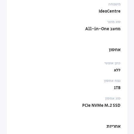
משפחה
IdeaCentre
סוג מוצר
מחשב All-in-One
אחסון
כונן אופטי
ללא
נפח אחסון
1TB
סוג אחסון
PCIe NVMe M.2 SSD
אחריות