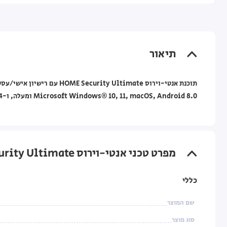
תיאור
תוכנת אנטי-וירוס y Ultimate
Microsoft Windows® 10, 11, macOS, Android 8.0 ומעלה, ו-iOS 14 ומעלה.
מפרט טכני אנטי-וירוס ESET HOME Security Ultimate – מפתח רישיון ל-6 מחשבים — ל-3 שנים
כללי
שם המוצר
סוג מוצר