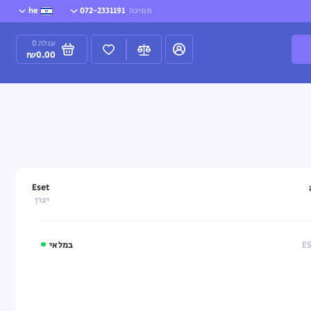
תמיכה
072-2331191
he
עגלה
0
₪0.00
Eset
יצרן
במלאי