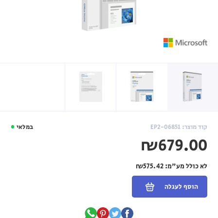
קוד מוצר: EP2-06851
במלאי
₪679.00
לא כולל מע"מ:
₪575.42
הוסף לעגלה