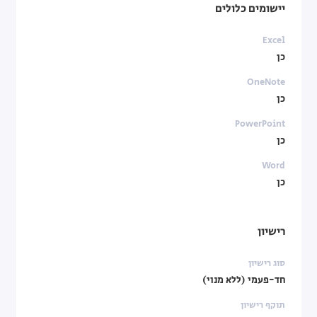
יישומים כלולים
Excel
כן
OneNote
כן
PowerPoint
כן
Word
כן
רישיון
סוג רישיון
חד-פעמי (ללא מנוי)
תוקף רישיון