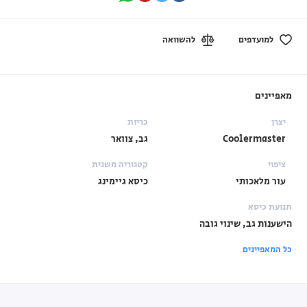
למועדפים
להשוואה
מאפיינים
יצרן
כריות
Coolermaster
גב, צוואר
ציפוי
קטגוריה משנית
עור מלאכותי
כיסא גיימינג
תנועת כיסא
הישענות גב, שינוי גובה
כל המאפיינים